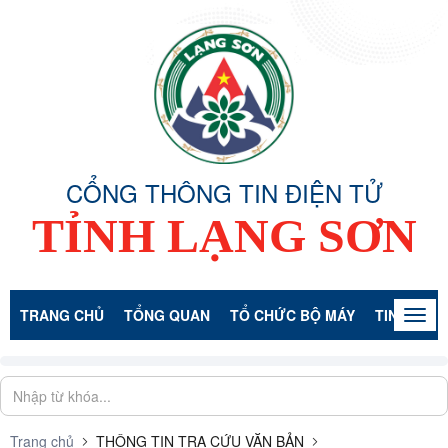
CỔNG THÔNG TIN ĐIỆN TỬ
TỈNH LẠNG SƠN
TRANG CHỦ
TỔNG QUAN
TỔ CHỨC BỘ MÁY
TIN TỨC -
Togg
navig
Trang chủ
THÔNG TIN TRA CỨU VĂN BẢN