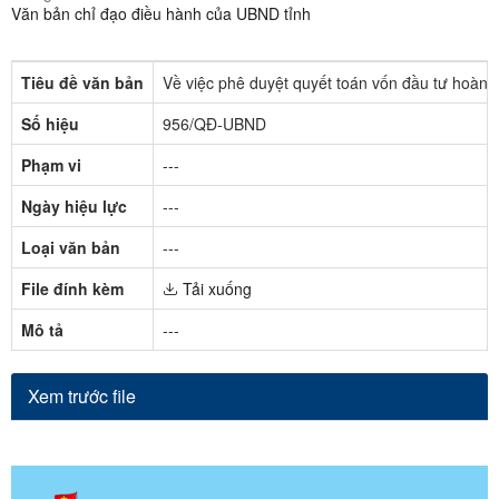
Văn bản chỉ đạo điều hành của UBND tỉnh
Tiêu đề văn bản
Về việc phê duyệt quyết toán vốn đầu tư hoàn
Số hiệu
956/QĐ-UBND
Phạm vi
---
Ngày hiệu lực
---
Loại văn bản
---
File đính kèm
Tải xuống
Mô tả
---
Xem trước file