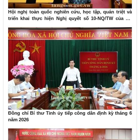
Hội nghị toàn quốc nghiên cứu, học tập, quán triệt và
triển khai thực hiện Nghị quyết số 10-NQ/TW của Bộ
Chính trị về phát triển kinh tế có vốn đầu tư nước ngoài
Đồng chí Bí thư Tỉnh ủy tiếp công dân định kỳ tháng 6
năm 2026