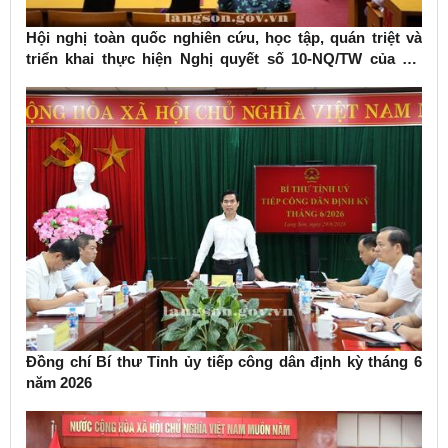
Hội nghị toàn quốc nghiên cứu, học tập, quán triệt và
triển khai thực hiện Nghị quyết số 10-NQ/TW của Bộ
Chính trị về phát triển kinh tế có vốn đầu tư nước ngoài
Đồng chí Bí thư Tỉnh ủy tiếp công dân định kỳ tháng 6
năm 2026