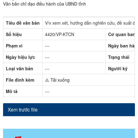
Văn bản chỉ đạo điều hành của UBND tỉnh
Tiêu đề văn bản
V/v xem xét, hướng dẫn nghiên cứu, đề xuất đ
Số hiệu
4420/VP-KTCN
Cơ quan ban 
Phạm vi
---
Ngày ban hàn
Ngày hiệu lực
---
Trạng thái
Loại văn bản
---
Người ký
File đính kèm
Tải xuống
Mô tả
---
Xem trước file