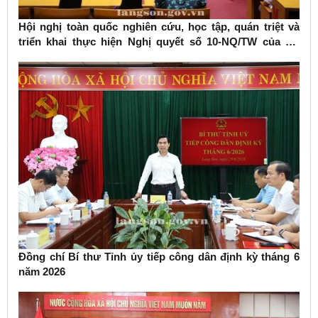
Hội nghị toàn quốc nghiên cứu, học tập, quán triệt và
triển khai thực hiện Nghị quyết số 10-NQ/TW của Bộ
Chính trị về phát triển kinh tế có vốn đầu tư nước ngoài
Đồng chí Bí thư Tỉnh ủy tiếp công dân định kỳ tháng 6
năm 2026