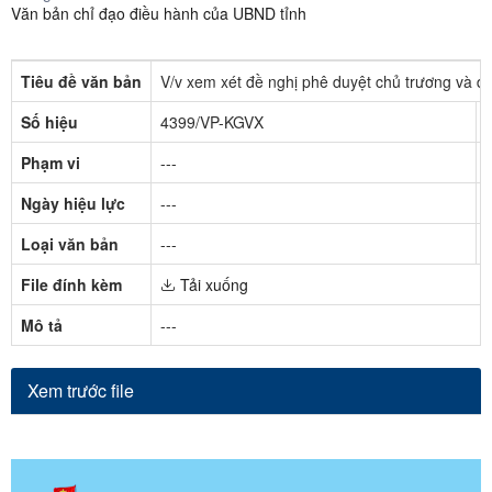
Văn bản chỉ đạo điều hành của UBND tỉnh
Tiêu đề văn bản
V/v xem xét đề nghị phê duyệt chủ trương và dự 
Số hiệu
4399/VP-KGVX
Phạm vi
---
Ngày hiệu lực
---
Loại văn bản
---
File đính kèm
Tải xuống
Mô tả
---
Xem trước file