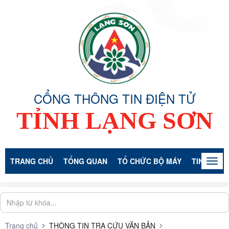
CỔNG THÔNG TIN ĐIỆN TỬ
TỈNH LẠNG SƠN
TRANG CHỦ
TỔNG QUAN
TỔ CHỨC BỘ MÁY
TIN TỨC -
Togg
navig
Trang chủ
THÔNG TIN TRA CỨU VĂN BẢN