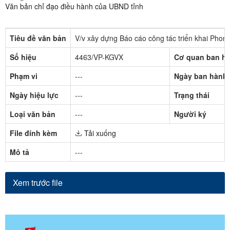
Văn bản chỉ đạo điều hành của UBND tỉnh
Tiêu đề văn bản
V/v xây dựng Báo cáo công tác triển khai Phon
Số hiệu
4463/VP-KGVX
Cơ quan ban h
Phạm vi
---
Ngày ban hành
Ngày hiệu lực
---
Trạng thái
Loại văn bản
---
Người ký
File đính kèm
Tải xuống
Mô tả
---
Xem trước file