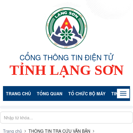
CỔNG THÔNG TIN ĐIỆN TỬ
TỈNH LẠNG SƠN
TRANG CHỦ
TỔNG QUAN
TỔ CHỨC BỘ MÁY
TIN TỨC -
Togg
navig
Trang chủ
THÔNG TIN TRA CỨU VĂN BẢN