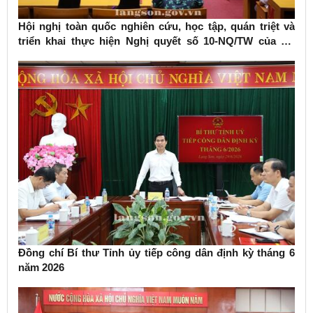
Hội nghị toàn quốc nghiên cứu, học tập, quán triệt và
triển khai thực hiện Nghị quyết số 10-NQ/TW của Bộ
Chính trị về phát triển kinh tế có vốn đầu tư nước ngoài
Đồng chí Bí thư Tỉnh ủy tiếp công dân định kỳ tháng 6
năm 2026