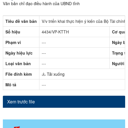
Văn bản chỉ đạo điều hành của UBND tỉnh
Tiêu đề văn bản
V/v triển khai thực hiện ý kiến của Bộ Tài chí
Số hiệu
4434/VP-KTTH
Cơ quan
Phạm vi
---
Ngày ba
Ngày hiệu lực
---
Trạng th
Loại văn bản
---
Người k
File đính kèm
Tải xuống
Mô tả
---
Xem trước file