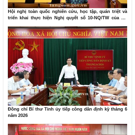
Hội nghị toàn quốc nghiên cứu, học tập, quán triệt và
triển khai thực hiện Nghị quyết số 10-NQ/TW của Bộ
Chính trị về phát triển kinh tế có vốn đầu tư nước ngoài
Đồng chí Bí thư Tỉnh ủy tiếp công dân định kỳ tháng 6
năm 2026