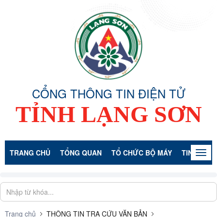
CỔNG THÔNG TIN ĐIỆN TỬ
TỈNH LẠNG SƠN
TRANG CHỦ
TỔNG QUAN
TỔ CHỨC BỘ MÁY
TIN TỨC -
Togg
navig
Trang chủ
THÔNG TIN TRA CỨU VĂN BẢN