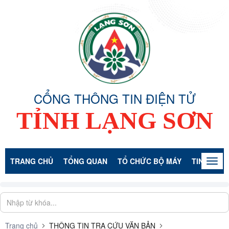
CỔNG THÔNG TIN ĐIỆN TỬ
TỈNH LẠNG SƠN
TRANG CHỦ
TỔNG QUAN
TỔ CHỨC BỘ MÁY
TIN TỨC -
Togg
navig
Trang chủ
THÔNG TIN TRA CỨU VĂN BẢN