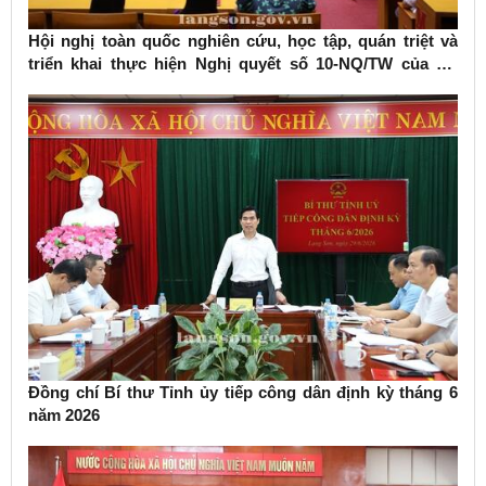
Hội nghị toàn quốc nghiên cứu, học tập, quán triệt và
triển khai thực hiện Nghị quyết số 10-NQ/TW của Bộ
Chính trị về phát triển kinh tế có vốn đầu tư nước ngoài
Đồng chí Bí thư Tỉnh ủy tiếp công dân định kỳ tháng 6
năm 2026