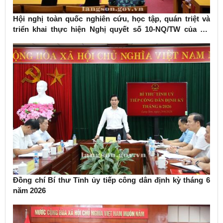
Hội nghị toàn quốc nghiên cứu, học tập, quán triệt và
triển khai thực hiện Nghị quyết số 10-NQ/TW của Bộ
Chính trị về phát triển kinh tế có vốn đầu tư nước ngoài
Đồng chí Bí thư Tỉnh ủy tiếp công dân định kỳ tháng 6
năm 2026