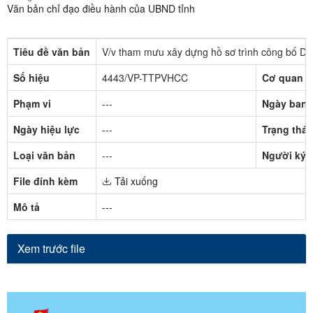
Văn bản chỉ đạo điều hành của UBND tỉnh
Tiêu đề văn bản
V/v tham mưu xây dựng hồ sơ trình công bố 
Số hiệu
4443/VP-TTPVHCC
Cơ quan b
Phạm vi
---
Ngày ban 
Ngày hiệu lực
---
Trạng thái
Loại văn bản
---
Người ký
File đính kèm
Tải xuống
Mô tả
---
Xem trước file