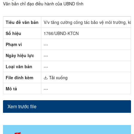
Văn bản chỉ đạo điều hành của UBND tỉnh
Tiêu đề văn bản
V/v tăng cường công tác bảo vệ môi trường, kiểm
Số hiệu
1766/UBND-KTCN
Phạm vi
---
Ngày hiệu lực
---
Loại văn bản
---
File đính kèm
Tải xuống
Mô tả
---
Xem trước file