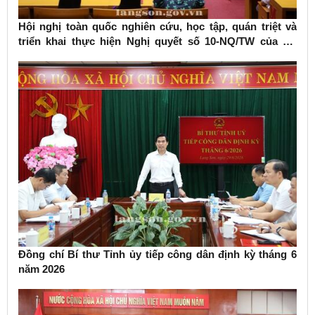
Hội nghị toàn quốc nghiên cứu, học tập, quán triệt và
triển khai thực hiện Nghị quyết số 10-NQ/TW của Bộ
Chính trị về phát triển kinh tế có vốn đầu tư nước ngoài
Đồng chí Bí thư Tỉnh ủy tiếp công dân định kỳ tháng 6
năm 2026