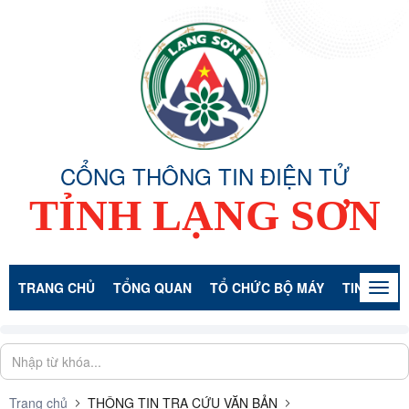
CỔNG THÔNG TIN ĐIỆN TỬ
TỈNH LẠNG SƠN
TRANG CHỦ
TỔNG QUAN
TỔ CHỨC BỘ MÁY
TIN TỨC -
Togg
navig
Trang chủ
THÔNG TIN TRA CỨU VĂN BẢN