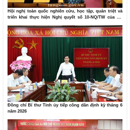
Hội nghị toàn quốc nghiên cứu, học tập, quán triệt và
triển khai thực hiện Nghị quyết số 10-NQ/TW của Bộ
Chính trị về phát triển kinh tế có vốn đầu tư nước ngoài
Đồng chí Bí thư Tỉnh ủy tiếp công dân định kỳ tháng 6
năm 2026