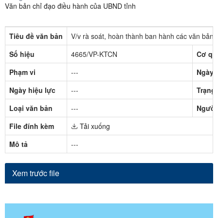
Văn bản chỉ đạo điều hành của UBND tỉnh
Tiêu đề văn bản
V/v rà soát, hoàn thành ban hành các văn bản 
Số hiệu
4665/VP-KTCN
Cơ qu
Phạm vi
---
Ngày 
Ngày hiệu lực
---
Trạng 
Loại văn bản
---
Người
File đính kèm
Tải xuống
Mô tả
---
Xem trước file