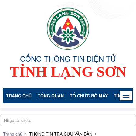
CỔNG THÔNG TIN ĐIỆN TỬ
TỈNH LẠNG SƠN
TRANG CHỦ
TỔNG QUAN
TỔ CHỨC BỘ MÁY
TIN TỨC -
Togg
navig
Trang chủ
THÔNG TIN TRA CỨU VĂN BẢN