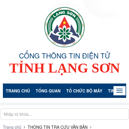
CỔNG THÔNG TIN ĐIỆN TỬ
TỈNH LẠNG SƠN
TRANG CHỦ
TỔNG QUAN
TỔ CHỨC BỘ MÁY
TIN TỨC -
Togg
navig
Trang chủ
THÔNG TIN TRA CỨU VĂN BẢN