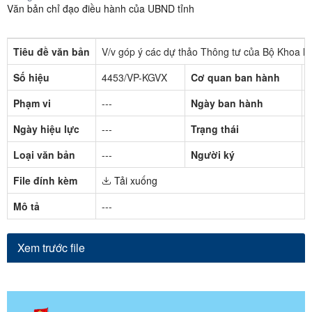
Văn bản chỉ đạo điều hành của UBND tỉnh
Tiêu đề văn bản
V/v góp ý các dự thảo Thông tư của Bộ Khoa 
Số hiệu
4453/VP-KGVX
Cơ quan ban hành
-
Phạm vi
---
Ngày ban hành
Ngày hiệu lực
---
Trạng thái
Loại văn bản
---
Người ký
-
File đính kèm
Tải xuống
Mô tả
---
Xem trước file