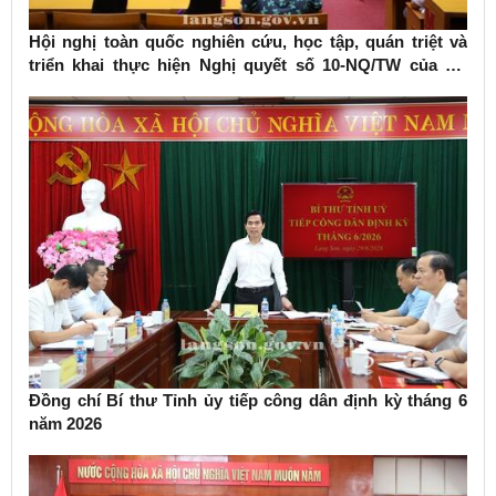
Hội nghị toàn quốc nghiên cứu, học tập, quán triệt và
triển khai thực hiện Nghị quyết số 10-NQ/TW của Bộ
Chính trị về phát triển kinh tế có vốn đầu tư nước ngoài
Đồng chí Bí thư Tỉnh ủy tiếp công dân định kỳ tháng 6
năm 2026