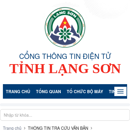
CỔNG THÔNG TIN ĐIỆN TỬ
TỈNH LẠNG SƠN
TRANG CHỦ
TỔNG QUAN
TỔ CHỨC BỘ MÁY
TIN TỨC -
Togg
navig
Trang chủ
THÔNG TIN TRA CỨU VĂN BẢN