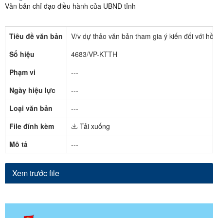
Văn bản chỉ đạo điều hành của UBND tỉnh
Tiêu đề văn bản
V/v dự thảo văn bản tham gia ý kiến đối với hồ
Số hiệu
4683/VP-KTTH
Phạm vi
---
Ngày hiệu lực
---
Loại văn bản
---
File đính kèm
Tải xuống
Mô tả
---
Xem trước file