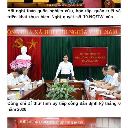
Hội nghị toàn quốc nghiên cứu, học tập, quán triệt và
triển khai thực hiện Nghị quyết số 10-NQ/TW của Bộ
Chính trị về phát triển kinh tế có vốn đầu tư nước ngoài
Đồng chí Bí thư Tỉnh ủy tiếp công dân định kỳ tháng 6
năm 2026