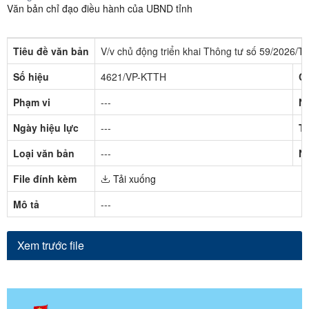
Văn bản chỉ đạo điều hành của UBND tỉnh
Tiêu đề văn bản
V/v chủ động triển khai Thông tư số 59/2026/T
Số hiệu
4621/VP-KTTH
C
Phạm vi
---
N
Ngày hiệu lực
---
Tr
Loại văn bản
---
N
File đính kèm
Tải xuống
Mô tả
---
Xem trước file