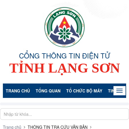
CỔNG THÔNG TIN ĐIỆN TỬ
TỈNH LẠNG SƠN
TRANG CHỦ
TỔNG QUAN
TỔ CHỨC BỘ MÁY
TIN TỨC -
Togg
navig
Trang chủ
THÔNG TIN TRA CỨU VĂN BẢN