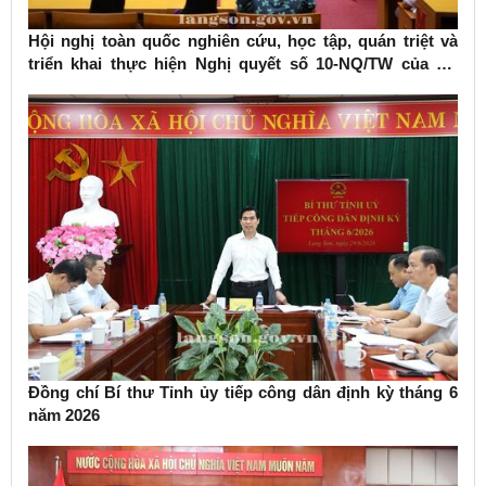
Hội nghị toàn quốc nghiên cứu, học tập, quán triệt và
triển khai thực hiện Nghị quyết số 10-NQ/TW của Bộ
Chính trị về phát triển kinh tế có vốn đầu tư nước ngoài
Đồng chí Bí thư Tỉnh ủy tiếp công dân định kỳ tháng 6
năm 2026