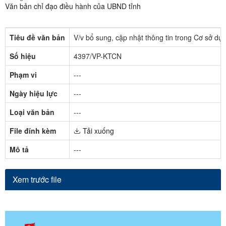
Văn bản chỉ đạo điều hành của UBND tỉnh
Tiêu đề văn bản
V/v bổ sung, cập nhật thông tin trong Cơ sở dự
Số hiệu
4397/VP-KTCN
Phạm vi
---
Ngày hiệu lực
---
Loại văn bản
---
File đính kèm
Tải xuống
Mô tả
---
Xem trước file