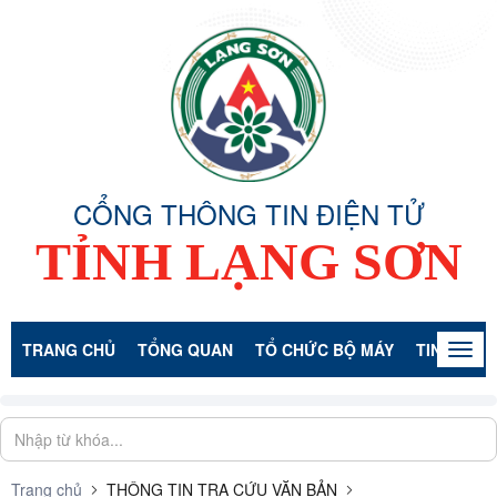
CỔNG THÔNG TIN ĐIỆN TỬ
TỈNH LẠNG SƠN
TRANG CHỦ
TỔNG QUAN
TỔ CHỨC BỘ MÁY
TIN TỨC -
Togg
navig
Trang chủ
THÔNG TIN TRA CỨU VĂN BẢN