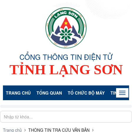
CỔNG THÔNG TIN ĐIỆN TỬ
TỈNH LẠNG SƠN
TRANG CHỦ
TỔNG QUAN
TỔ CHỨC BỘ MÁY
TIN TỨC -
Togg
navig
Trang chủ
THÔNG TIN TRA CỨU VĂN BẢN