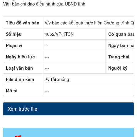
Văn bản chỉ đạo điều hành của UBND tỉnh
Tiêu đề văn bản
V/v báo cáo kết quả thực hiện Chương trình Quố
Số hiệu
4652/VP-KTCN
Cơ quan ban
Phạm vi
---
Ngày ban hà
Ngày hiệu lực
---
Trạng thái
Loại văn bản
---
Người ký
File đính kèm
Tải xuống
Mô tả
---
Xem trước file