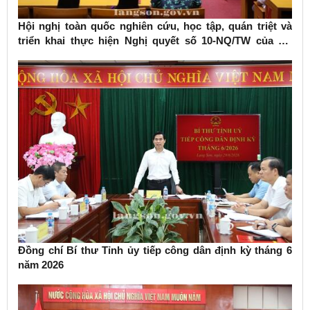
Hội nghị toàn quốc nghiên cứu, học tập, quán triệt và
triển khai thực hiện Nghị quyết số 10-NQ/TW của Bộ
Chính trị về phát triển kinh tế có vốn đầu tư nước ngoài
Đồng chí Bí thư Tỉnh ủy tiếp công dân định kỳ tháng 6
năm 2026