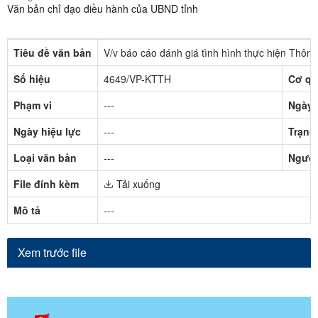
Văn bản chỉ đạo điều hành của UBND tỉnh
Tiêu đề văn bản
V/v báo cáo đánh giá tình hình thực hiện Thô
Số hiệu
4649/VP-KTTH
Cơ qu
Phạm vi
---
Ngày 
Ngày hiệu lực
---
Trạng 
Loại văn bản
---
Người
File đính kèm
Tải xuống
Mô tả
---
Xem trước file