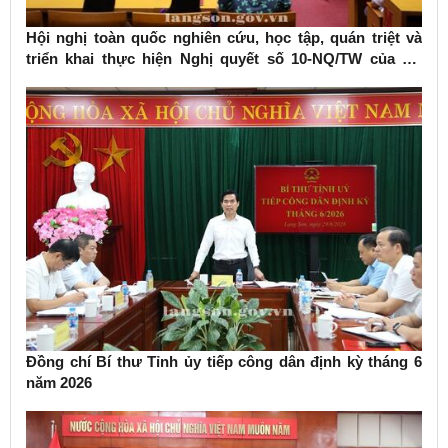
Hội nghị toàn quốc nghiên cứu, học tập, quán triệt và
triển khai thực hiện Nghị quyết số 10-NQ/TW của Bộ
Chính trị về phát triển kinh tế có vốn đầu tư nước ngoài
Đồng chí Bí thư Tỉnh ủy tiếp công dân định kỳ tháng 6
năm 2026