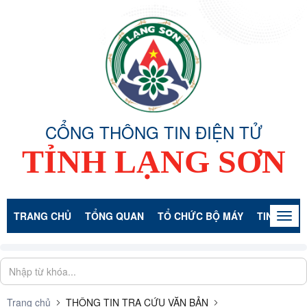
CỔNG THÔNG TIN ĐIỆN TỬ
TỈNH LẠNG SƠN
TRANG CHỦ
TỔNG QUAN
TỔ CHỨC BỘ MÁY
TIN TỨC -
Togg
navig
Trang chủ
THÔNG TIN TRA CỨU VĂN BẢN