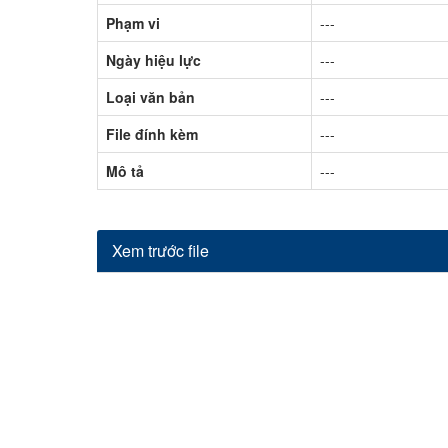
Phạm vi
---
Ngày hiệu lực
---
Loại văn bản
---
File đính kèm
---
Mô tả
---
Xem trước file