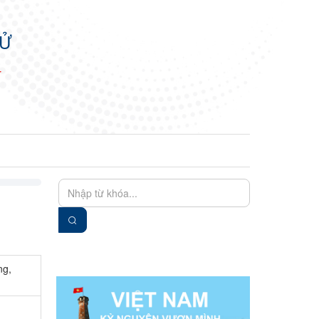
TỬ
N
EN
VIE
ng,