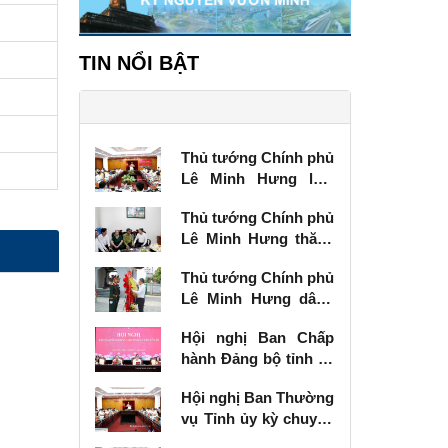
TIN NỔI BẬT
Thủ tướng Chính phủ
Lê Minh Hưng làm
việc với Ban Thường
Thủ tướng Chính phủ
vụ Tỉnh ủy Lạng Sơn
Lê Minh Hưng thăm,
tặng quà thương
Thủ tướng Chính phủ
binh tại Lạng Sơn
Lê Minh Hưng dâng
hương tưởng niệm
Hội nghị Ban Chấp
các Anh hùng liệt sĩ
hành Đảng bộ tỉnh kỳ
tại Lạng Sơn
chuyên đề
Hội nghị Ban Thường
vụ Tỉnh ủy kỳ chuyên
đề