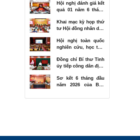
Hội nghị đánh giá kết
quả 01 năm 6 tháng
thực hiện Nghị quyết
Khai mạc kỳ họp thứ
số 57-NQ/TW
tư Hội đồng nhân dân
tỉnh khóa XVIII, nhiệm
Hội nghị toàn quốc
kỳ 2026 - 2031
nghiên cứu, học tập,
quán triệt và triển
Đồng chí Bí thư Tỉnh
khai thực hiện Nghị
ủy tiếp công dân định
quyết số 10-NQ/TW
kỳ tháng 6 năm 2026
của Bộ Chính trị về
Sơ kết 6 tháng đầu
phát triển kinh tế có
năm 2026 của Ban
vốn đầu tư nước
Chỉ đạo Nhà nước
ngoài
các công trình, dự án
quan trọng quốc gia,
trọng điểm ngành
giao thông vận tải