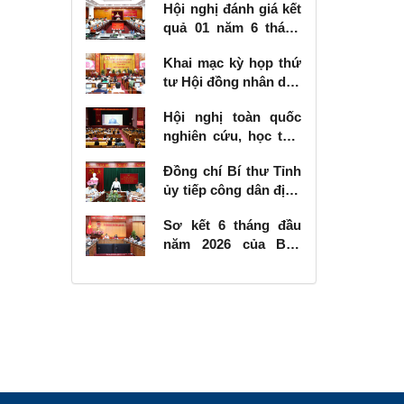
Hội nghị đánh giá kết
quả 01 năm 6 tháng
thực hiện Nghị quyết
Khai mạc kỳ họp thứ
số 57-NQ/TW
tư Hội đồng nhân dân
tỉnh khóa XVIII, nhiệm
Hội nghị toàn quốc
kỳ 2026 - 2031
nghiên cứu, học tập,
quán triệt và triển
Đồng chí Bí thư Tỉnh
khai thực hiện Nghị
ủy tiếp công dân định
quyết số 10-NQ/TW
kỳ tháng 6 năm 2026
của Bộ Chính trị về
Sơ kết 6 tháng đầu
phát triển kinh tế có
năm 2026 của Ban
vốn đầu tư nước
Chỉ đạo Nhà nước
ngoài
các công trình, dự án
quan trọng quốc gia,
trọng điểm ngành
giao thông vận tải