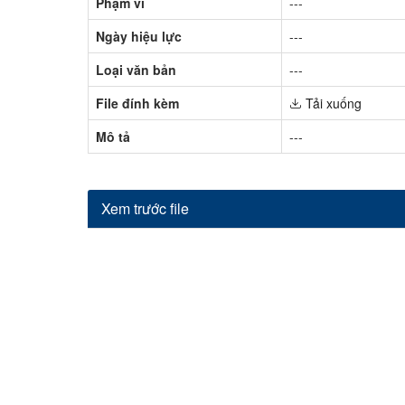
Phạm vi
---
Ngày hiệu lực
---
Loại văn bản
---
File đính kèm
Tải xuống
Mô tả
---
Xem trước file