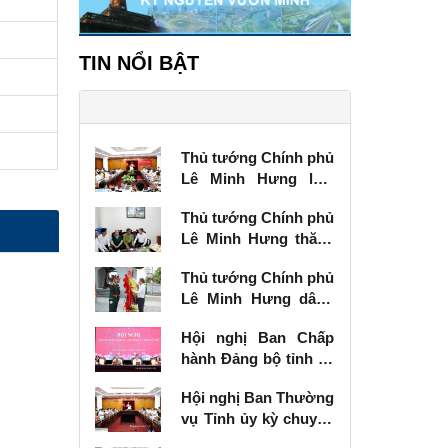
TIN NỔI BẬT
Thủ tướng Chính phủ
Lê Minh Hưng làm
việc với Ban Thường
Thủ tướng Chính phủ
vụ Tỉnh ủy Lạng Sơn
Lê Minh Hưng thăm,
tặng quà thương
Thủ tướng Chính phủ
binh tại Lạng Sơn
Lê Minh Hưng dâng
hương tưởng niệm
Hội nghị Ban Chấp
các Anh hùng liệt sĩ
hành Đảng bộ tỉnh kỳ
tại Lạng Sơn
chuyên đề
Hội nghị Ban Thường
vụ Tỉnh ủy kỳ chuyên
đề