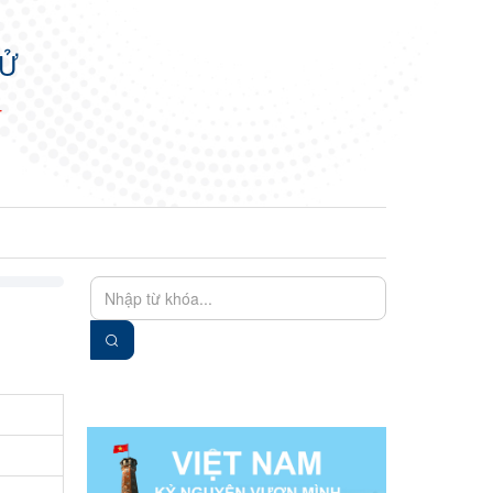
TỬ
N
EN
VIE