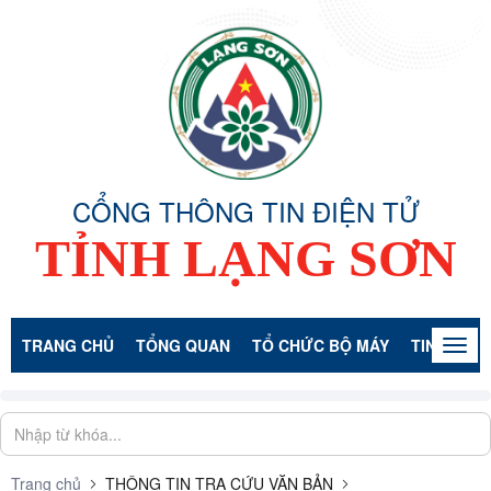
CỔNG THÔNG TIN ĐIỆN TỬ
TỈNH LẠNG SƠN
TRANG CHỦ
TỔNG QUAN
TỔ CHỨC BỘ MÁY
TIN TỨC -
Togg
navig
Trang chủ
THÔNG TIN TRA CỨU VĂN BẢN