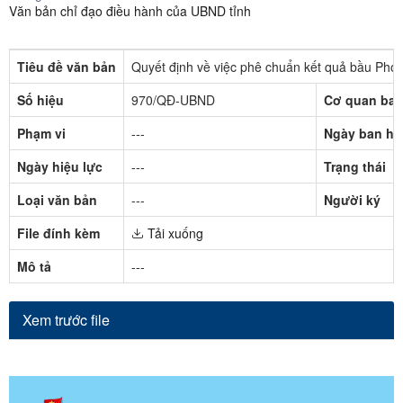
Văn bản chỉ đạo điều hành của UBND tỉnh
Tiêu đề văn bản
Quyết định về việc phê chuẩn kết quả bầu Phó 
Số hiệu
970/QĐ-UBND
Cơ quan ban
Phạm vi
---
Ngày ban hà
Ngày hiệu lực
---
Trạng thái
Loại văn bản
---
Người ký
File đính kèm
Tải xuống
Mô tả
---
Xem trước file