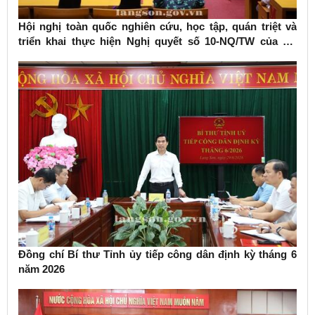
Hội nghị toàn quốc nghiên cứu, học tập, quán triệt và
triển khai thực hiện Nghị quyết số 10-NQ/TW của Bộ
Chính trị về phát triển kinh tế có vốn đầu tư nước ngoài
Đồng chí Bí thư Tỉnh ủy tiếp công dân định kỳ tháng 6
năm 2026