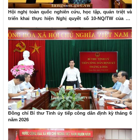
Hội nghị toàn quốc nghiên cứu, học tập, quán triệt và
triển khai thực hiện Nghị quyết số 10-NQ/TW của Bộ
Chính trị về phát triển kinh tế có vốn đầu tư nước ngoài
Đồng chí Bí thư Tỉnh ủy tiếp công dân định kỳ tháng 6
năm 2026