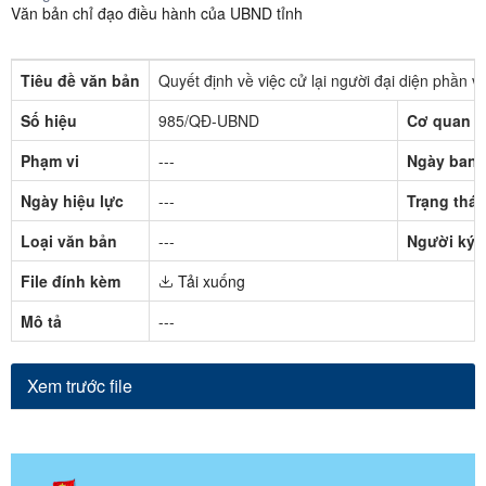
Văn bản chỉ đạo điều hành của UBND tỉnh
Tiêu đề văn bản
Quyết định về việc cử lại người đại diện phần
Số hiệu
985/QĐ-UBND
Cơ quan b
Phạm vi
---
Ngày ban 
Ngày hiệu lực
---
Trạng thái
Loại văn bản
---
Người ký
File đính kèm
Tải xuống
Mô tả
---
Xem trước file