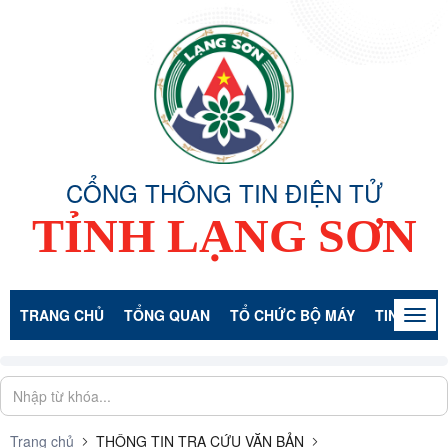
CỔNG THÔNG TIN ĐIỆN TỬ
TỈNH LẠNG SƠN
TRANG CHỦ
TỔNG QUAN
TỔ CHỨC BỘ MÁY
TIN TỨC -
Togg
navig
Trang chủ
THÔNG TIN TRA CỨU VĂN BẢN