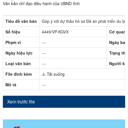
Văn bản chỉ đạo điều hành của UBND tỉnh
Tiêu đề văn bản
Góp ý với dự thảo hồ sơ Đề án phát triển du lịc
Số hiệu
4449/VP-KGVX
Cơ quan 
Phạm vi
---
Ngày ban
Ngày hiệu lực
---
Trạng thá
Loại văn bản
---
Người ký
File đính kèm
Tải xuống
Mô tả
---
Xem trước file