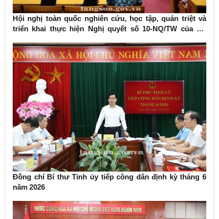
Hội nghị toàn quốc nghiên cứu, học tập, quán triệt và
triển khai thực hiện Nghị quyết số 10-NQ/TW của Bộ
Chính trị về phát triển kinh tế có vốn đầu tư nước ngoài
Đồng chí Bí thư Tỉnh ủy tiếp công dân định kỳ tháng 6
năm 2026