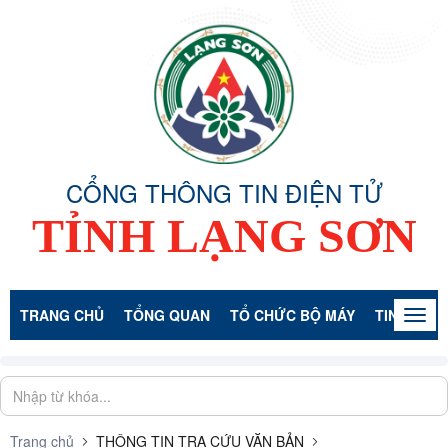
CỔNG THÔNG TIN ĐIỆN TỬ
TỈNH LẠNG SƠN
TRANG CHỦ
TỔNG QUAN
TỔ CHỨC BỘ MÁY
TIN TỨC -
Togg
navig
Trang chủ
THÔNG TIN TRA CỨU VĂN BẢN