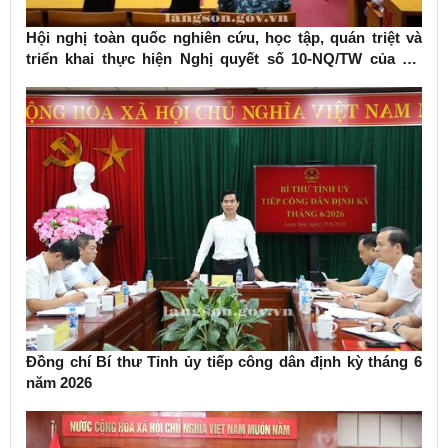
Hội nghị toàn quốc nghiên cứu, học tập, quán triệt và
triển khai thực hiện Nghị quyết số 10-NQ/TW của Bộ
Chính trị về phát triển kinh tế có vốn đầu tư nước ngoài
Đồng chí Bí thư Tỉnh ủy tiếp công dân định kỳ tháng 6
năm 2026