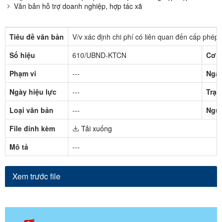
Văn bản hỗ trợ doanh nghiệp, hợp tác xã
Tiêu đề văn bản
V/v xác định chi phí có liên quan đến cấp phép
Số hiệu
610/UBND-KTCN
Cơ q
Phạm vi
---
Ngày
Ngày hiệu lực
---
Trạn
Loại văn bản
---
Ngườ
File đính kèm
Tải xuống
Mô tả
---
Xem trước file