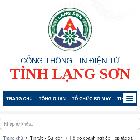
CỔNG THÔNG TIN ĐIỆN TỬ
TỈNH LẠNG SƠN
TRANG CHỦ
TỔNG QUAN
TỔ CHỨC BỘ MÁY
TIN TỨC -
Togg
navig
Trang chủ
Tin tức - Sự kiện
Hỗ trợ doanh nghiệp Hợp tác xã