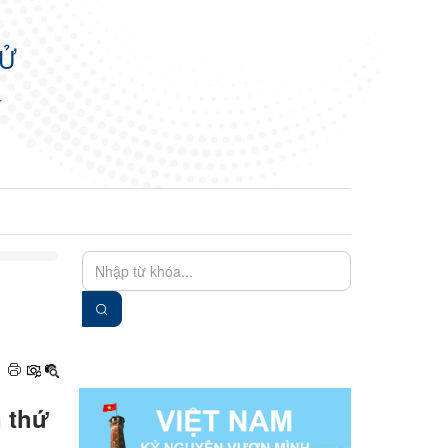
TỬ
N
EN
VIE
n thứ