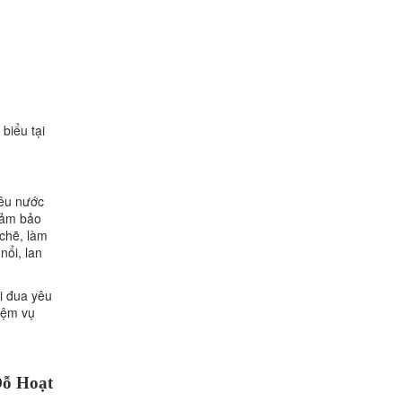
biểu tại
yêu nước
 đảm bảo
 chẽ, làm
nổi, lan
hi đua yêu
hiệm vụ
ỗ Hoạt