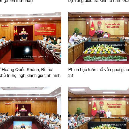
 (phiên thứ nhất)
bộ Tổng điều tra kinh tế năm 20
í Hoàng Quốc Khánh, Bí thư
Phiên họp toàn thể về ngoại giao
hủ trì hội nghị đánh giá tình hình
33
ai dự án đầu tư xây dựng trường
iên cấp tại các xã biên giới trên
ỉnh