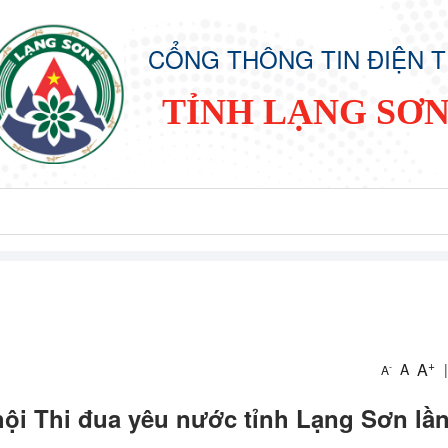
CỔNG THÔNG TIN ĐIỆN 
TỈNH LẠNG SƠ
+
A
A
|
-
A
hội Thi đua yêu nước tỉnh Lạng Sơn lầ