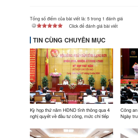
Tổng số điểm của bài viết là:
5
trong
1
đánh giá
Click để đánh giá bài viết
TIN CÙNG CHUYÊN MỤC
Kỳ họp thứ năm HĐND tỉnh thông qua 4
Công an
nghị quyết về đầu tư công, mức chi tiếp
Ngày tru
khách quốc tế, trong nước
kinh tế