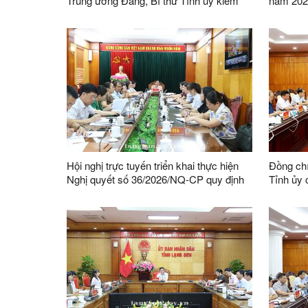
Trung ương Đảng, Bí thư Tỉnh ủy kiểm
năm 2026
tra tiến độ dự án Quần thể khu du lịch
sinh thái, cáp treo Mẫu Sơn
Hội nghị trực tuyến triển khai thực hiện
Đồng ch
Nghị quyết số 36/2026/NQ-CP quy định
Tỉnh ủy c
đơn giản hóa thủ tục hành chính về mã
triển kh
số vùng trồng, mã số cơ sở đóng gói
nội trú l
địa bàn t