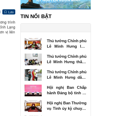
Lưu
TIN NỔI BẬT
ơng trình
tỉnh Lạng
n vị liên
Thủ tướng Chính phủ
Lê Minh Hưng làm
việc với Ban Thường
Thủ tướng Chính phủ
vụ Tỉnh ủy Lạng Sơn
Lê Minh Hưng thăm,
tặng quà thương
Thủ tướng Chính phủ
binh tại Lạng Sơn
Lê Minh Hưng dâng
hương tưởng niệm
Hội nghị Ban Chấp
các Anh hùng liệt sĩ
hành Đảng bộ tỉnh kỳ
tại Lạng Sơn
chuyên đề
Hội nghị Ban Thường
vụ Tỉnh ủy kỳ chuyên
đề