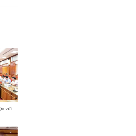
ệc với