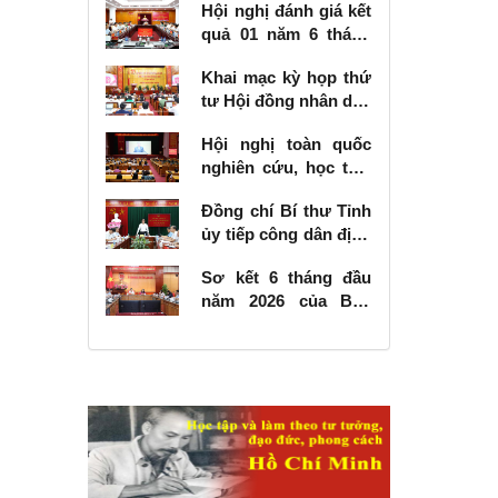
Hội nghị đánh giá kết
quả 01 năm 6 tháng
thực hiện Nghị quyết
Khai mạc kỳ họp thứ
số 57-NQ/TW
tư Hội đồng nhân dân
tỉnh khóa XVIII, nhiệm
Hội nghị toàn quốc
kỳ 2026 - 2031
nghiên cứu, học tập,
quán triệt và triển
Đồng chí Bí thư Tỉnh
khai thực hiện Nghị
ủy tiếp công dân định
quyết số 10-NQ/TW
kỳ tháng 6 năm 2026
của Bộ Chính trị về
Sơ kết 6 tháng đầu
phát triển kinh tế có
năm 2026 của Ban
vốn đầu tư nước
Chỉ đạo Nhà nước
ngoài
các công trình, dự án
quan trọng quốc gia,
trọng điểm ngành
giao thông vận tải