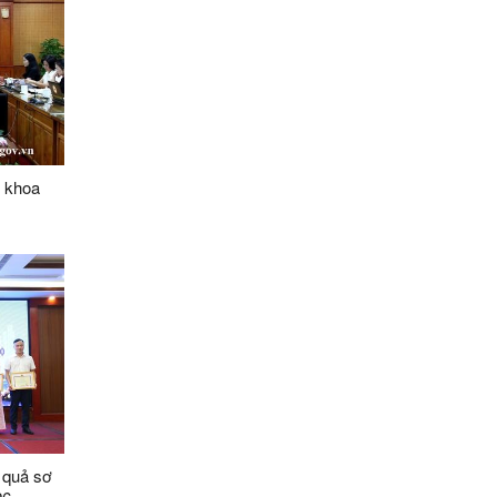
o khoa
t quả sơ