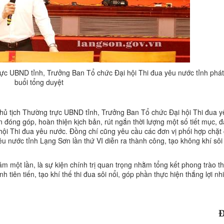
c UBND tỉnh, Trưởng Ban Tổ chức Đại hội Thi đua yêu nước tỉnh phát 
buổi tổng duyệt
hủ tịch Thường trực UBND tỉnh, Trưởng Ban Tổ chức Đại hội Thi đua 
iến đóng góp, hoàn thiện kịch bản, rút ngắn thời lượng một số tiết mục,
i hội Thi đua yêu nước. Đồng chí cũng yêu cầu các đơn vị phối hợp chặt
êu nước tỉnh Lạng Sơn lần thứ VI diễn ra thành công, tạo không khí sôi 
ăm một lần, là sự kiện chính trị quan trọng nhằm tổng kết phong trào t
h tiên tiến, tạo khí thế thi đua sôi nổi, góp phần thực hiện thắng lợi n
Đ