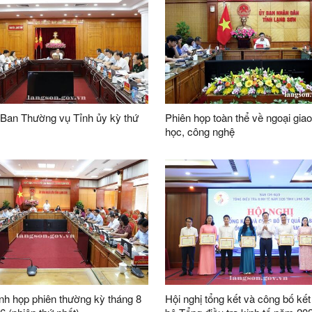
 Ban Thường vụ Tỉnh ủy kỳ thứ
Phiên họp toàn thể về ngoại gia
học, công nghệ
h họp phiên thường kỳ tháng 8
Hội nghị tổng kết và công bố kế