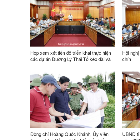
Họp xem xét tiến độ triển khai thực hiện
Hội nghị
các dự án Đường Lý Thái Tổ kéo dài và
chín
khu dân cư, tái định cư thành phố Lạng
Sơn
Đồng chí Hoàng Quốc Khánh, Ủy viên
UBND tỉn