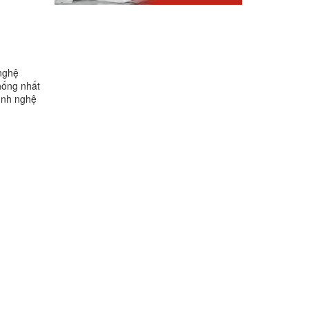
 nghệ
hống nhất
rình nghệ