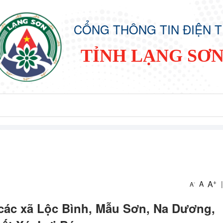
CỔNG THÔNG TIN ĐIỆN 
TỈNH LẠNG SƠ
+
A
A
|
-
A
 các xã Lộc Bình, Mẫu Sơn, Na Dương,