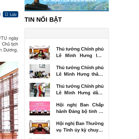
Lưu
TIN NỔI BẬT
Đ/TU ngày
 Chủ tịch
Thủ tướng Chính phủ
ân Dương,
Lê Minh Hưng làm
việc với Ban Thường
Thủ tướng Chính phủ
vụ Tỉnh ủy Lạng Sơn
Lê Minh Hưng thăm,
tặng quà thương
Thủ tướng Chính phủ
binh tại Lạng Sơn
Lê Minh Hưng dâng
hương tưởng niệm
Hội nghị Ban Chấp
các Anh hùng liệt sĩ
hành Đảng bộ tỉnh kỳ
tại Lạng Sơn
chuyên đề
Hội nghị Ban Thường
vụ Tỉnh ủy kỳ chuyên
đề