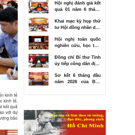
Hội nghị đánh giá kết
quả 01 năm 6 tháng
thực hiện Nghị quyết
Khai mạc kỳ họp thứ
số 57-NQ/TW
tư Hội đồng nhân dân
tỉnh khóa XVIII, nhiệm
Hội nghị toàn quốc
kỳ 2026 - 2031
nghiên cứu, học tập,
quán triệt và triển
Đồng chí Bí thư Tỉnh
khai thực hiện Nghị
ủy tiếp công dân định
quyết số 10-NQ/TW
kỳ tháng 6 năm 2026
của Bộ Chính trị về
Sơ kết 6 tháng đầu
phát triển kinh tế có
năm 2026 của Ban
vốn đầu tư nước
Chỉ đạo Nhà nước
ngoài
các công trình, dự án
ển kinh tế
c kinh tế,
quan trọng quốc gia,
t kết quả
trọng điểm ngành
so với dự
giao thông vận tải
tượng bảo