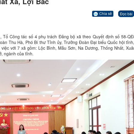
ất Xá, Lợi Bác
Chia sẻ
Đọc bài
nh, Tổ Công tác số 4 phụ trách Đảng bộ xã theo Quyết định số 58-Q
àn Thu Hà, Phó Bí thư Tỉnh ủy, Trưởng Đoàn Đại biểu Quốc hội tỉnh,
việc với 7 xã gồm: Lộc Bình, Mẫu Sơn, Na Dương, Thống Nhất, Xu
, ngành của tỉnh.