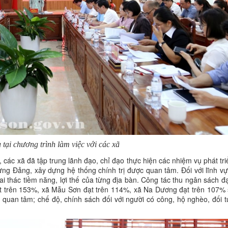
 tại chương trình làm việc với các xã
ác xã đã tập trung lãnh đạo, chỉ đạo thực hiện các nhiệm vụ phát tri
ựng Đảng, xây dựng hệ thống chính trị được quan tâm. Đối với lĩnh vự
i thác tiềm năng, lợi thế của từng địa bàn. Công tác thu ngân sách đạ
ạt trên 153%, xã Mẫu Sơn đạt trên 114%, xã Na Dương đạt trên 107% 
ợc quan tâm; chế độ, chính sách đối với người có công, hộ nghèo, đối 