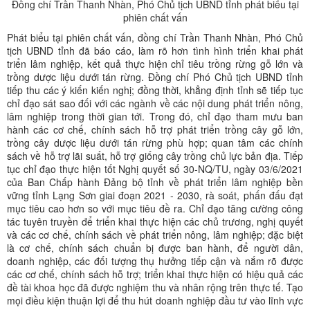
Đồng chí Trần Thanh Nhàn, Phó Chủ tịch UBND tỉnh phát biểu tại
phiên chất vấn
Phát biểu tại phiên chất vấn, đồng chí Trần Thanh Nhàn, Phó Chủ
tịch UBND tỉnh đã báo cáo, làm rõ hơn tình hình triển khai phát
triển lâm nghiệp, kết quả thực hiện chỉ tiêu trồng rừng gỗ lớn và
trồng dược liệu dưới tán rừng. Đồng chí Phó Chủ tịch UBND tỉnh
tiếp thu các ý kiến kiến nghị; đồng thời, khẳng định tỉnh sẽ tiếp tục
chỉ đạo sát sao đối với các ngành về các nội dung phát triển nông,
lâm nghiệp trong thời gian tới. Trong đó, chỉ đạo tham mưu ban
hành các cơ chế, chính sách hỗ trợ phát triển trồng cây gỗ lớn,
trồng cây dược liệu dưới tán rừng phù hợp; quan tâm các chính
sách về hỗ trợ lãi suất, hỗ trợ giống cây trồng chủ lực bản địa. Tiếp
tục chỉ đạo thực hiện tốt Nghị quyết số 30-NQ/TU, ngày 03/6/2021
của Ban Chấp hành Đảng bộ tỉnh về phát triển lâm nghiệp bền
vững tỉnh Lạng Sơn giai đoạn 2021 - 2030, rà soát, phấn đấu đạt
mục tiêu cao hơn so với mục tiêu đề ra. Chỉ đạo tăng cường công
tác tuyên truyền để triển khai thực hiện các chủ trương, nghị quyết
và các cơ chế, chính sách về phát triển nông, lâm nghiệp; đặc biệt
là cơ chế, chính sách chuẩn bị được ban hành, để người dân,
doanh nghiệp, các đối tượng thụ hưởng tiếp cận và nắm rõ được
các cơ chế, chính sách hỗ trợ; triển khai thực hiện có hiệu quả các
đề tài khoa học đã được nghiệm thu và nhân rộng trên thực tế. Tạo
mọi điều kiện thuận lợi để thu hút doanh nghiệp đầu tư vào lĩnh vực