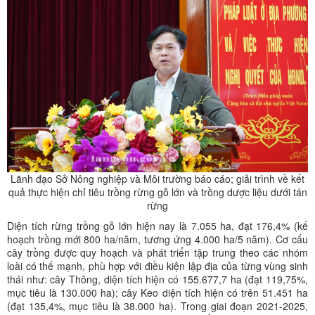
Lãnh đạo Sở Nông nghiệp và Môi trường báo cáo; giải trình về kết
quả thực hiện chỉ tiêu trồng rừng gỗ lớn và trồng dược liệu dưới tán
rừng
Diện tích rừng trồng gỗ lớn hiện nay là 7.055 ha, đạt 176,4% (kế
hoạch trồng mới 800 ha/năm, tương ứng 4.000 ha/5 năm). Cơ cấu
cây trồng được quy hoạch và phát triển tập trung theo các nhóm
loài có thế mạnh, phù hợp với điều kiện lập địa của từng vùng sinh
thái như: cây Thông, diện tích hiện có 155.677,7 ha (đạt 119,75%,
mục tiêu là 130.000 ha); cây Keo diện tích hiện có trên 51.451 ha
(đạt 135,4%, mục tiêu là 38.000 ha). Trong giai đoạn 2021-2025,