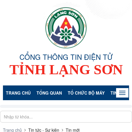
CỔNG THÔNG TIN ĐIỆN TỬ
TỈNH LẠNG SƠN
TRANG CHỦ
TỔNG QUAN
TỔ CHỨC BỘ MÁY
TIN TỨC -
Togg
navig
Trang chủ
Tin tức - Sự kiện
Tin mới