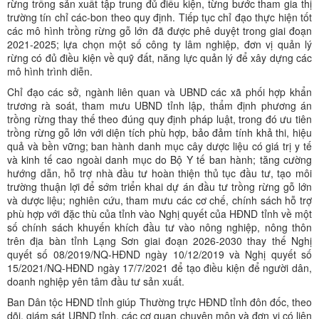
rừng trồng sản xuất tập trung đủ điều kiện, từng bước tham gia thị
trường tín chỉ các-bon theo quy định. Tiếp tục chỉ đạo thực hiện tốt
các mô hình trồng rừng gỗ lớn đã được phê duyệt trong giai đoạn
2021-2025; lựa chọn một số công ty lâm nghiệp, đơn vị quản lý
rừng có đủ điều kiện về quỹ đất, năng lực quản lý để xây dựng các
mô hình trình diễn.
Chỉ đạo các sở, ngành liên quan và UBND các xã phối hợp khẩn
trương rà soát, tham mưu UBND tỉnh lập, thẩm định phương án
trồng rừng thay thế theo đúng quy định pháp luật, trong đó ưu tiên
trồng rừng gỗ lớn với diện tích phù hợp, bảo đảm tính khả thi, hiệu
quả và bền vững; ban hành danh mục cây dược liệu có giá trị y tế
và kinh tế cao ngoài danh mục do Bộ Y tế ban hành; tăng cường
hướng dẫn, hỗ trợ nhà đầu tư hoàn thiện thủ tục đầu tư, tạo môi
trường thuận lợi để sớm triển khai dự án đầu tư trồng rừng gỗ lớn
và dược liệu; nghiên cứu, tham mưu các cơ chế, chính sách hỗ trợ
phù hợp với đặc thù của tỉnh vào Nghị quyết của HĐND tỉnh về một
số chính sách khuyến khích đầu tư vào nông nghiệp, nông thôn
trên địa bàn tỉnh Lạng Sơn giai đoạn 2026-2030 thay thế Nghị
quyết số 08/2019/NQ-HĐND ngày 10/12/2019 và Nghị quyết số
15/2021/NQ-HĐND ngày 17/7/2021 để tạo điều kiện để người dân,
doanh nghiệp yên tâm đầu tư sản xuất.
Ban Dân tộc HĐND tỉnh giúp Thường trực HĐND tỉnh đôn đốc, theo
dõi, giám sát UBND tỉnh, các cơ quan chuyên môn và đơn vị có liên