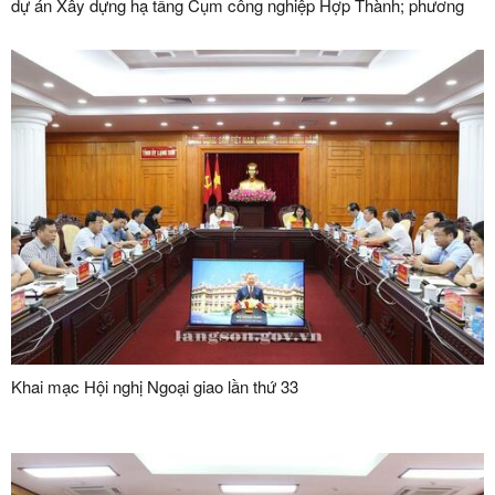
dự án Xây dựng hạ tầng Cụm công nghiệp Hợp Thành; phương
án xử lý chuyển tiếp bồi thường các công trình hạ tầng kỹ thuật
phục vụ giải phóng mặt bằng dự án Khu công nghiệp VSIP Lạng
Sơn
Khai mạc Hội nghị Ngoại giao lần thứ 33