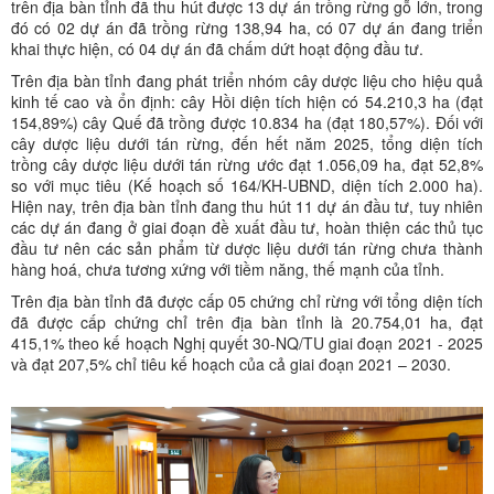
trên địa bàn tỉnh đã thu hút được 13 dự án trồng rừng gỗ lớn, trong
đó có 02 dự án đã trồng rừng 138,94 ha, có 07 dự án đang triển
khai thực hiện, có 04 dự án đã chấm dứt hoạt động đầu tư.
Trên địa bàn tỉnh đang phát triển nhóm cây dược liệu cho hiệu quả
kinh tế cao và ổn định: cây Hồi diện tích hiện có 54.210,3 ha (đạt
154,89%) cây Quế đã trồng được 10.834 ha (đạt 180,57%). Đối với
cây dược liệu dưới tán rừng, đến hết năm 2025, tổng diện tích
trồng cây dược liệu dưới tán rừng ước đạt 1.056,09 ha, đạt 52,8%
so với mục tiêu (Kế hoạch số 164/KH-UBND, diện tích 2.000 ha).
Hiện nay, trên địa bàn tỉnh đang thu hút 11 dự án đầu tư, tuy nhiên
các dự án đang ở giai đoạn đề xuất đầu tư, hoàn thiện các thủ tục
đầu tư nên các sản phẩm từ dược liệu dưới tán rừng chưa thành
hàng hoá, chưa tương xứng với tiềm năng, thế mạnh của tỉnh.
Trên địa bàn tỉnh đã được cấp 05 chứng chỉ rừng với tổng diện tích
đã được cấp chứng chỉ trên địa bàn tỉnh là 20.754,01 ha, đạt
415,1% theo kế hoạch Nghị quyết 30-NQ/TU giai đoạn 2021 - 2025
và đạt 207,5% chỉ tiêu kế hoạch của cả giai đoạn 2021 – 2030.