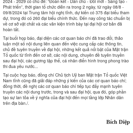
2024 - 2029 có chủ đề: “Đoàn kết - Dân chủ - Đổi mới - Sáng tạo -
Phát triển”, thời gian tổ chức diễn ra trong 2 ngày, từ ngày 08/8 -
09/8/2024 tại Trung tâm hội nghị tỉnh, dự kiến có 375 đại biểu tham
dự, trong đó có 260 đại biểu chính thức. Đến nay công tác chuẩn bị
về cơ sở vật chất và các văn kiện trình bày tại đại hội cơ bản đã
hoàn tất.
Tại buổi họp báo, đại diện các cơ quan báo chí đã trao đổi, thảo
luận một số nội dung liên quan đến việc cung cấp các thông tin,
chủ đề tuyên truyền về đại hội, những kết quả nổi bật của Mặt trận
Tổ quốc từ tỉnh đến cơ sở, các nội dung, chuyên đề tuyên truyền
sau đại hội, các gương tập thể, cá nhân điển hình trong phong trào
thi đua yêu nước...
Tại cuộc họp báo, đồng chí Chủ tịch Uỷ ban Mặt trận Tổ quốc Việt
Nam tỉnh cũng đã giải đáp những ý kiến của các cơ quan báo chí;
đồng thời, đề nghị các cơ quan báo chí tiếp tục đẩy mạnh tuyên
truyền các nội dung trước, trong và sau đại hội, qua đó, góp phần
tạo sự lan tỏa về ý nghĩa của đại hội đến mọi tầng lớp Nhân dân
trên địa bàn./.
Bích Diệp