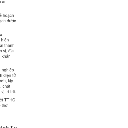
o an
kế hoạch
oạch được
ịa
 hiện
ai thành
 vị, địa
; khẩn
h nghiệp
h điện tử
hơn, kịp
, chất
 trì trệ.
yết TTHC
 thời