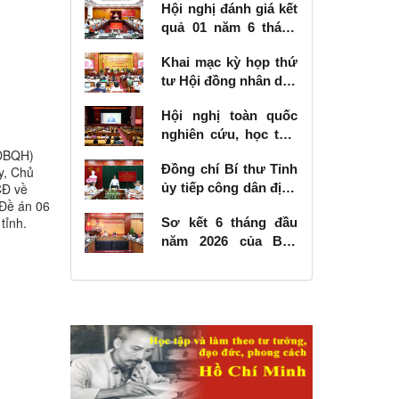
Hội nghị đánh giá kết
quả 01 năm 6 tháng
thực hiện Nghị quyết
Khai mạc kỳ họp thứ
số 57-NQ/TW
tư Hội đồng nhân dân
tỉnh khóa XVIII, nhiệm
Hội nghị toàn quốc
kỳ 2026 - 2031
nghiên cứu, học tập,
quán triệt và triển
(ĐBQH)
Đồng chí Bí thư Tỉnh
y, Chủ
khai thực hiện Nghị
CĐ về
ủy tiếp công dân định
quyết số 10-NQ/TW
Đề án 06
kỳ tháng 6 năm 2026
của Bộ Chính trị về
tỉnh.
Sơ kết 6 tháng đầu
phát triển kinh tế có
năm 2026 của Ban
vốn đầu tư nước
Chỉ đạo Nhà nước
ngoài
các công trình, dự án
quan trọng quốc gia,
trọng điểm ngành
giao thông vận tải