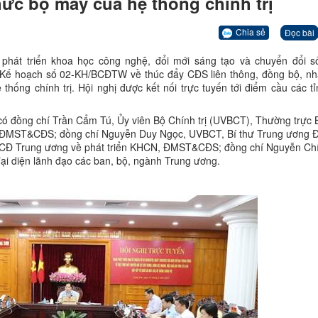
ức bộ máy của hệ thống chính trị
Chia sẻ
Đọc bài
phát triển khoa học công nghệ, đổi mới sáng tạo và chuyển đổi 
i Kế hoạch số 02-KH/BCĐTW về thúc đẩy CĐS liên thông, đồng bộ, nh
ống chính trị. Hội nghị được kết nối trực tuyến tới điểm cầu các tỉ
ó đồng chí Trần Cẩm Tú, Ủy viên Bộ Chính trị (UVBCT), Thường trực 
, ĐMST&CĐS; đồng chí Nguyễn Duy Ngọc, UVBCT, Bí thư Trung ương 
BCĐ Trung ương về phát triển KHCN, ĐMST&CĐS; đồng chí Nguyễn Ch
i diện lãnh đạo các ban, bộ, ngành Trung ương.