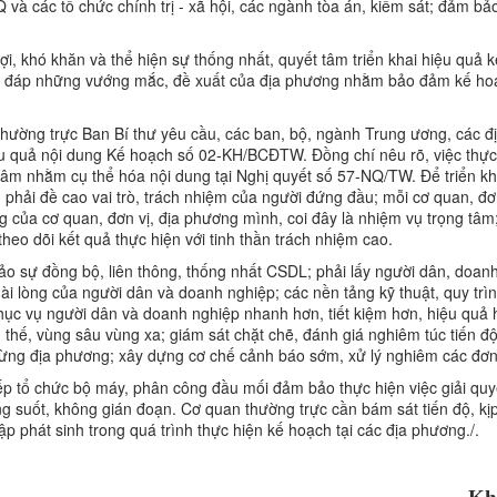
và các tổ chức chính trị - xã hội, các ngành tòa án, kiểm sát; đảm bả
ợi, khó khăn và thể hiện sự thống nhất, quyết tâm triển khai hiệu quả 
giải đáp những vướng mắc, đề xuất của địa phương nhằm bảo đảm kế h
 Thường trực Ban Bí thư yêu cầu, các ban, bộ, ngành Trung ương, các đ
hiệu quả nội dung Kế hoạch số 02-KH/BCĐTW. Đồng chí nêu rõ, việc thực
tâm nhằm cụ thể hóa nội dung tại Nghị quyết số 57-NQ/TW. Để triển kh
 phải đề cao vai trò, trách nhiệm của người đứng đầu; mỗi cơ quan, đơn
của cơ quan, đơn vị, địa phương mình, coi đây là nhiệm vụ trọng tâm
theo dõi kết quả thực hiện với tinh thần trách nhiệm cao.
ảo sự đồng bộ, liên thông, thống nhất CSDL; phải lấy người dân, doan
 lòng của người dân và doanh nghiệp; các nền tảng kỹ thuật, quy trìn
hục vụ người dân và doanh nghiệp nhanh hơn, tiết kiệm hơn, hiệu quả 
 thế, vùng sâu vùng xa; giám sát chặt chẽ, đánh giá nghiêm túc tiến độ
từng địa phương; xây dựng cơ chế cảnh báo sớm, xử lý nghiêm các đơn vị
ếp tổ chức bộ máy, phân công đầu mối đảm bảo thực hiện việc giải qu
ng suốt, không gián đoạn. Cơ quan thường trực cần bám sát tiến độ, kịp
 phát sinh trong quá trình thực hiện kế hoạch tại các địa phương./.