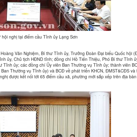
 hội nghị tại điểm cầu Tỉnh ủy Lạng Sơn
í Hoàng Văn Nghiệm, Bí thư Tỉnh ủy, Trưởng Đoàn Đại biểu Quốc hội 
ỉnh ủy, Chủ tịch HĐND tỉnh; đồng chí Hồ Tiến Thiệu, Phó Bí thư Tỉnh ủ
ư Tỉnh ủy; các đồng chí Ủy viên Ban Thường vụ Tỉnh ủy; thành viên B
a Ban Thường vụ Tỉnh ủy) và BCĐ về phát triển KHCN, ĐMST&CĐS và 
nghị được kết nối tới 65 điểm cầu xã, phường mới sắp xếp trên địa bàn 