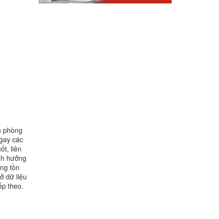
n phòng
ngay các
t, liên
ảnh hưởng
ng tồn
ở dữ liệu
ếp theo.