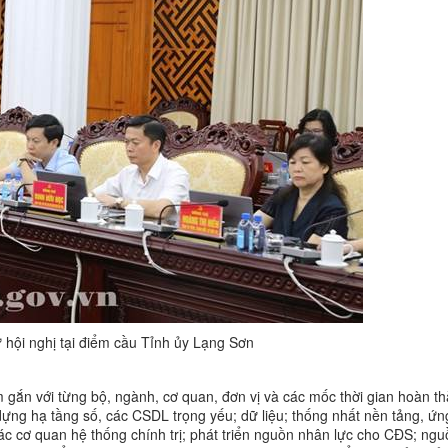
 hội nghị tại điểm cầu Tỉnh ủy Lạng Sơn
m gắn với từng bộ, ngành, cơ quan, đơn vị và các mốc thời gian hoàn t
 dựng hạ tầng số, các CSDL trọng yếu; dữ liệu; thống nhất nền tảng, ứ
c cơ quan hệ thống chính trị; phát triển nguồn nhân lực cho CĐS; nguồ