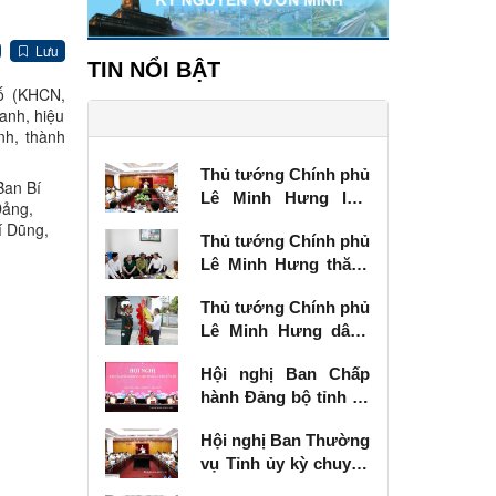
Lưu
TIN NỔI BẬT
số (KHCN,
anh, hiệu
nh, thành
Thủ tướng Chính phủ
Ban Bí
Lê Minh Hưng làm
Đảng,
việc với Ban Thường
í Dũng,
Thủ tướng Chính phủ
vụ Tỉnh ủy Lạng Sơn
Lê Minh Hưng thăm,
tặng quà thương
Thủ tướng Chính phủ
binh tại Lạng Sơn
Lê Minh Hưng dâng
hương tưởng niệm
Hội nghị Ban Chấp
các Anh hùng liệt sĩ
hành Đảng bộ tỉnh kỳ
tại Lạng Sơn
chuyên đề
Hội nghị Ban Thường
vụ Tỉnh ủy kỳ chuyên
đề