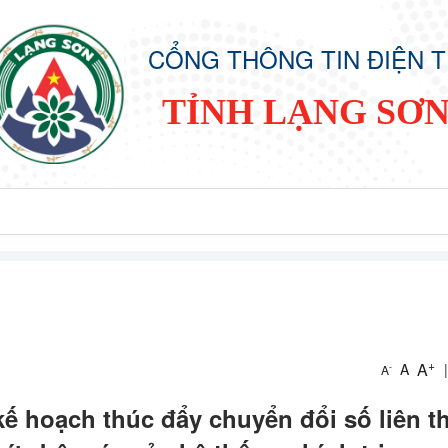
CỔNG THÔNG TIN ĐIỆN 
TỈNH LẠNG SƠ
+
A
A
|
-
A
i kế hoạch thúc đẩy chuyển đổi số liên 