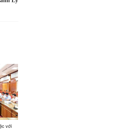
ánh Ly
ệc với