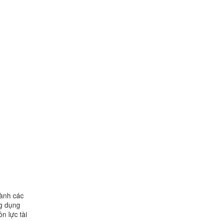
hành các
ng dụng
n lực tài