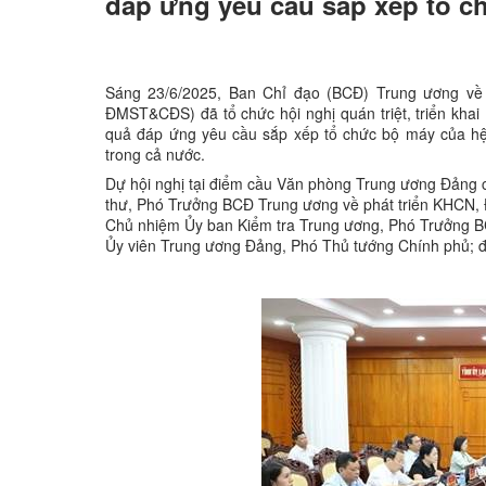
đáp ứng yêu cầu sắp xếp tổ ch
Sáng 23/6/2025, Ban Chỉ đạo (BCĐ) Trung ương về 
ĐMST&CĐS) đã tổ chức hội nghị quán triệt, triển kha
quả đáp ứng yêu cầu sắp xếp tổ chức bộ máy của hệ th
trong cả nước.
Dự hội nghị tại điểm cầu Văn phòng Trung ương Đảng c
thư, Phó Trưởng BCĐ Trung ương về phát triển KHCN
Chủ nhiệm Ủy ban Kiểm tra Trung ương, Phó Trưởng 
Ủy viên Trung ương Đảng, Phó Thủ tướng Chính phủ; đạ