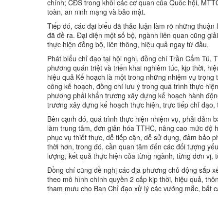
chính; CĐS trong khối các cơ quan của Quốc hội, MTTQ 
toàn, an ninh mạng và bảo mật.
Tiếp đó, các đại biểu đã thảo luận làm rõ những thuận l
đã đề ra. Đại diện một số bộ, ngành liên quan cũng 
thực hiện đồng bộ, liên thông, hiệu quả ngay từ đầu.
Phát biểu chỉ đạo tại hội nghị, đồng chí Trần Cẩm Tú,
phương quán triệt và triển khai nghiêm túc, kịp thời, 
hiệu quả Kế hoạch là một trong những nhiệm vụ trọng 
công kế hoạch, đồng chí lưu ý trong quá trình thực hiện
phương phải khẩn trương xây dựng kế hoạch hành động 
trương xây dựng kế hoạch thực hiện, trực tiếp chỉ đạo, 
Bên cạnh đó, quá trình thực hiện nhiệm vụ, phải đảm b
làm trung tâm, đơn giản hóa TTHC, nâng cao mức độ hài
phục vụ thiết thực, dễ tiếp cận, dễ sử dụng, đảm bảo p
thời hơn, trong đó, cần quan tâm đến các đối tượng yếu
lượng, kết quả thực hiện của từng ngành, từng đơn vị, 
Đồng chí cũng đề nghị các địa phương chủ động sắp x
theo mô hình chính quyền 2 cấp kịp thời, hiệu quả, thô
tham mưu cho Ban Chỉ đạo xử lý các vướng mắc, bất cập