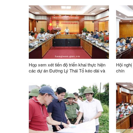
Họp xem xét tiến độ triển khai thực hiện
Hội nghị
các dự án Đường Lý Thái Tổ kéo dài và
chín
khu dân cư, tái định cư thành phố Lạng
Sơn