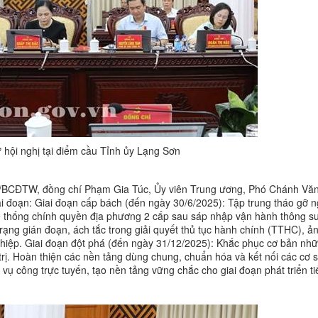
 hội nghị tại điểm cầu Tỉnh ủy Lạng Sơn
KH/BCĐTW, đồng chí Phạm Gia Túc, Ủy viên Trung ương, Phó Chánh Vă
i đoạn: Giai đoạn cấp bách (đến ngày 30/6/2025): Tập trung tháo gỡ 
ệ thống chính quyền địa phương 2 cấp sau sáp nhập vận hành thông suố
trạng gián đoạn, ách tắc trong giải quyết thủ tục hành chính (TTHC), 
hiệp. Giai đoạn đột phá (đến ngày 31/12/2025): Khắc phục cơ bản nhữ
rị. Hoàn thiện các nền tảng dùng chung, chuẩn hóa và kết nối các cơ s
vụ công trực tuyến, tạo nền tảng vững chắc cho giai đoạn phát triển ti