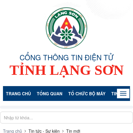
CỔNG THÔNG TIN ĐIỆN TỬ
TỈNH LẠNG SƠN
TRANG CHỦ
TỔNG QUAN
TỔ CHỨC BỘ MÁY
TIN TỨC -
Togg
navig
Trang chủ
Tin tức - Sự kiện
Tin mới