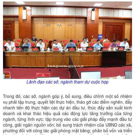
Lãnh đạo các sở, ngành tham dự cuộc họp
Trong đó, các sở, ngành góp ý, bổ sung, điều chỉnh một số nhiệm
vụ phải tập trung, quyết liệt thực hiện, tháo gỡ các điểm nghẽn, đẩy
nhanh tiến độ thực hiện các dự án đầu tư, thúc đẩy sản xuất kinh
doanh và khai thác hiệu quả các động lực tăng trưởng của từng
ngành, từng lĩnh vực; tập trung vào các giải pháp đẩy mạnh đầu tư
công, giải ngân nguồn vốn; bổ sung trách nhiệm của UBND các xã,
phường đối với công tác giải phóng mặt bằng; phân bổ vốn và triển