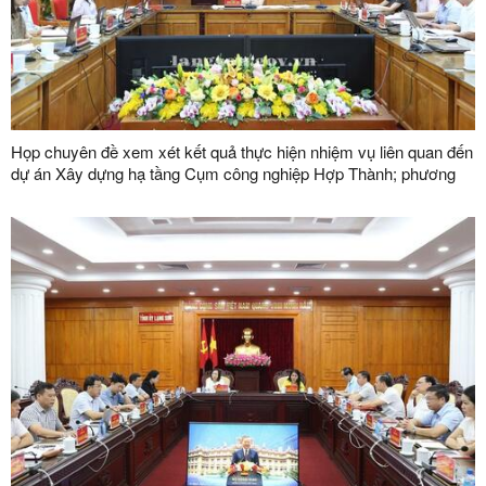
Họp chuyên đề xem xét kết quả thực hiện nhiệm vụ liên quan đến
dự án Xây dựng hạ tầng Cụm công nghiệp Hợp Thành; phương
án xử lý chuyển tiếp bồi thường các công trình hạ tầng kỹ thuật
phục vụ giải phóng mặt bằng dự án Khu công nghiệp VSIP Lạng
Sơn