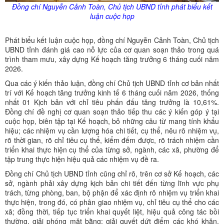
Đồng chí Nguyễn Cảnh Toàn, Chủ tịch UBND tỉnh phát biểu kết
luận cuộc họp
Phát biểu kết luận cuộc họp, đồng chí Nguyễn Cảnh Toàn, Chủ tịch
UBND tỉnh đánh giá cao nỗ lực của cơ quan soạn thảo trong quá
trình tham mưu, xây dựng Kế hoạch tăng trưởng 6 tháng cuối năm
2026.
Qua các ý kiến thảo luận, đồng chí Chủ tịch UBND tỉnh cơ bản nhất
trí với Kế hoạch tăng trưởng kinh tế 6 tháng cuối năm 2026, thống
nhất 01 Kịch bản với chỉ tiêu phấn đấu tăng trưởng là 10,61%.
Đồng chí đề nghị cơ quan soạn thảo tiếp thu các ý kiến góp ý tại
cuộc họp, biên tập tại Kế hoạch, bỏ những câu từ mang tính khẩu
hiệu; các nhiệm vụ cần lượng hóa chi tiết, cụ thể, nêu rõ nhiệm vụ,
rõ thời gian, rõ chỉ tiêu cụ thể, kiểm đếm được, rõ trách nhiệm cần
triển khai thực hiện cụ thể của từng sở, ngành, các xã, phường để
tập trung thực hiện hiệu quả các nhiệm vụ đề ra.
Đồng chí Chủ tịch UBND tỉnh cũng chỉ rõ, trên cơ sở Kế hoạch, các
sở, ngành phải xây dựng kịch bản chi tiết đến từng lĩnh vực phụ
trách, từng phòng, ban, bộ phận để xác định rõ nhiệm vụ triển khai
thực hiện, trong đó, có phân giao nhiệm vụ, chỉ tiêu cụ thể cho các
xã; đồng thời, tiếp tục triển khai quyết liệt, hiệu quả công tác bồi
thường, giải phóng mặt bằng; giải quyết dứt điểm các khó khăn,