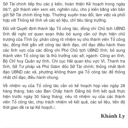
Sở Tài chính tiếp thu các ý kiến, hoàn thiện Kế hoạch trong ngày
06/7, gửi thành viên xem xét, nghiên cứu, cho ý kiến bằng văn bản
gửi Sở Tài chính tổng hợp. Thường xuyên trao đổi, làm việc và phối
hợp với Thống kê tỉnh về các số liệu, chỉ tiêu tăng trưởng.
Đối với Quyết định thành lập Tổ công tác, đồng chí Chủ tịch UBND
tỉnh đề nghị cơ quan soạn thảo bổ sung căn cứ thực hiện chủ
trương của Tỉnh ủy; phân công rõ nhiệm vụ cho thành viên Tổ công
tác, đồng thời gắn với công tác lãnh đạo, chỉ đạo điều hành theo
các lĩnh vực của các đồng chí Phó Chủ tịch UBND tỉnh; bổ sung
thành viên Tổ công tác là thủ trưởng các sở, ngành: Công an tỉnh,
Bộ Chỉ huy Quân sự tỉnh, Chi cục Hải quan khu vực VI, Thanh tra
tỉnh, Sở Tư pháp và Phó Giám đốc Sở Tài chính; thống nhất lãnh
đạo UBND các xã, phường không tham gia Tổ công tác để thống
nhất chỉ đạo, điều hành chung.
Về nhiệm vụ của Tổ công tác cần có kế hoạch họp vào ngày 28
hàng tháng; báo cáo Ban Chấp hành Đảng bộ tỉnh kết quả thực
hiện trước ngày 30 hàng tháng; nêu rõ nhiệm vụ của các thành
viên Tổ công tác, chịu trách nhiệm về kết quả, các số liệu, tiến độ
thời gian đề ra tại Kế hoạch./.
Khánh Ly