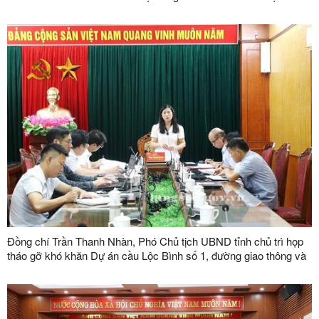
"Doanh nhân, doanh nghiệp tiêu biểu tỉnh Lạng Sơn" lần thứ V
năm 2026
Đồng chí Trần Thanh Nhàn, Phó Chủ tịch UBND tỉnh chủ trì họp
tháo gỡ khó khăn Dự án cầu Lộc Bình số 1, đường giao thông và
khu tái định cư xã Lục Thôn