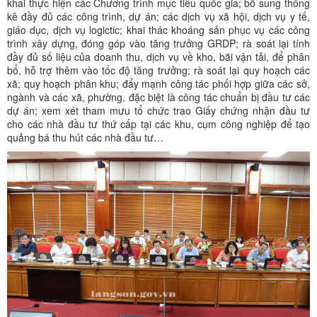
khai thực hiện các Chương trình mục tiêu quốc gia; bổ sung thống
kê đầy đủ các công trình, dự án; các dịch vụ xã hội, dịch vụ y tế,
giáo dục, dịch vụ logictic; khai thác khoáng sản phục vụ các công
trình xây dựng, đóng góp vào tăng trưởng GRDP; rà soát lại tính
đầy đủ số liệu của doanh thu, dịch vụ về kho, bãi vận tải, để phân
bổ, hỗ trợ thêm vào tốc độ tăng trưởng; rà soát lại quy hoạch các
xã; quy hoạch phân khu; đẩy mạnh công tác phối hợp giữa các sở,
ngành và các xã, phường, đặc biệt là công tác chuẩn bị đầu tư các
dự án; xem xét tham mưu tổ chức trao Giấy chứng nhận đầu tư
cho các nhà đầu tư thứ cấp tại các khu, cụm công nghiệp để tạo
quảng bá thu hút các nhà đầu tư…