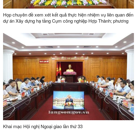
Họp chuyên đề xem xét kết quả thực hiện nhiệm vụ liên quan đến
dự án Xây dựng hạ tầng Cụm công nghiệp Hợp Thành; phương
án xử lý chuyển tiếp bồi thường các công trình hạ tầng kỹ thuật
phục vụ giải phóng mặt bằng dự án Khu công nghiệp VSIP Lạng
Sơn
Khai mạc Hội nghị Ngoại giao lần thứ 33