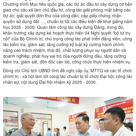
Chương trình Mục tiêu quốc gia, các dự án đầu tư xây dựng cơ bản
giao cho các xã làm chủ đầu tư, công tác giải phóng mặt bằng các
dự án; giải quyết đơn thư của công dân, cấp giấy chứng nhận
quyền sử dụng đất …, chuẩn bị tốt các điều kiện để khai giảng năm
học 2025 - 2026. Quan tâm công tác xây dựng Đảng, trong đó,
khẩn trương xây dựng kế hoạch thực hiện 04 Nghị quyết "bộ tứ trụ
cột" của Bộ Chính trị, chú trọng công tác phát triển đảng viên, công
tác kiểm tra, giám sát; tăng cường kỷ luật kỷ cương hành chính,
nâng cao trách nhiệm, thái độ, chất lượng phục vụ người dân và
doanh nghiệp; phát huy vai trò của người đứng đầu, tăng cường
kiểm tra, giám sát, đôn đốc cán bộ, công chức thực hiện nhiệm vụ.
Đồng chí Chủ tịch UBND tỉnh đề nghị cấp ủy, MTTQ và các tổ chức
chính trị - xã hội làm tốt công tác chuẩn bị tổ chức Đại hội, công tác
nhân sự, nội dung Đại hội nhiệm kỳ 2025 - 2030.