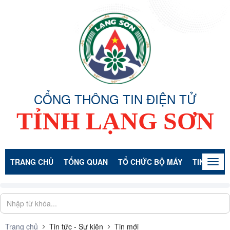
CỔNG THÔNG TIN ĐIỆN TỬ
TỈNH LẠNG SƠN
TRANG CHỦ
TỔNG QUAN
TỔ CHỨC BỘ MÁY
TIN TỨC -
Togg
navig
Trang chủ
Tin tức - Sự kiện
Tin mới