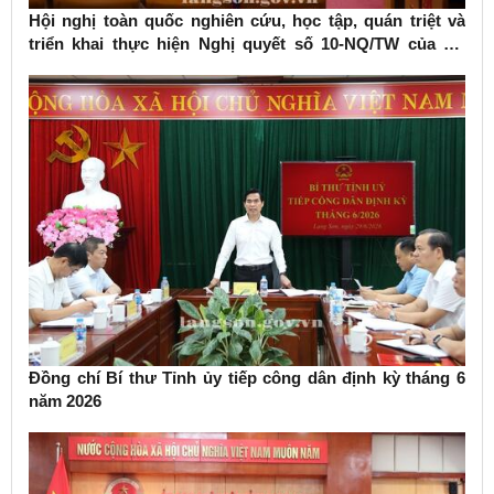
Hội nghị toàn quốc nghiên cứu, học tập, quán triệt và
triển khai thực hiện Nghị quyết số 10-NQ/TW của Bộ
Chính trị về phát triển kinh tế có vốn đầu tư nước ngoài
Đồng chí Bí thư Tỉnh ủy tiếp công dân định kỳ tháng 6
năm 2026