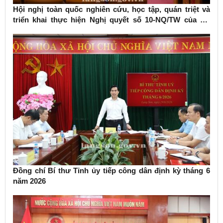
Hội nghị toàn quốc nghiên cứu, học tập, quán triệt và
triển khai thực hiện Nghị quyết số 10-NQ/TW của Bộ
Chính trị về phát triển kinh tế có vốn đầu tư nước ngoài
Đồng chí Bí thư Tỉnh ủy tiếp công dân định kỳ tháng 6
năm 2026