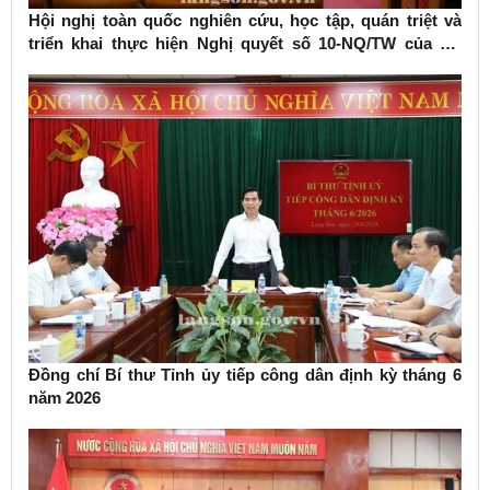
Hội nghị toàn quốc nghiên cứu, học tập, quán triệt và
triển khai thực hiện Nghị quyết số 10-NQ/TW của Bộ
Chính trị về phát triển kinh tế có vốn đầu tư nước ngoài
Đồng chí Bí thư Tỉnh ủy tiếp công dân định kỳ tháng 6
năm 2026