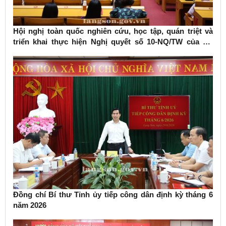
Hội nghị toàn quốc nghiên cứu, học tập, quán triệt và
triển khai thực hiện Nghị quyết số 10-NQ/TW của Bộ
Chính trị về phát triển kinh tế có vốn đầu tư nước ngoài
Đồng chí Bí thư Tỉnh ủy tiếp công dân định kỳ tháng 6
năm 2026