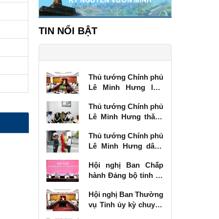
TIN NỔI BẬT
Thủ tướng Chính phủ
Lê Minh Hưng làm
việc với Ban Thường
Thủ tướng Chính phủ
vụ Tỉnh ủy Lạng Sơn
Lê Minh Hưng thăm,
tặng quà thương
Thủ tướng Chính phủ
binh tại Lạng Sơn
Lê Minh Hưng dâng
hương tưởng niệm
Hội nghị Ban Chấp
các Anh hùng liệt sĩ
hành Đảng bộ tỉnh kỳ
tại Lạng Sơn
chuyên đề
Hội nghị Ban Thường
vụ Tỉnh ủy kỳ chuyên
đề