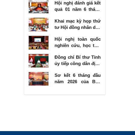
Hội nghị đánh giá kết
quả 01 năm 6 tháng
thực hiện Nghị quyết
Khai mạc kỳ họp thứ
số 57-NQ/TW
tư Hội đồng nhân dân
tỉnh khóa XVIII, nhiệm
Hội nghị toàn quốc
kỳ 2026 - 2031
nghiên cứu, học tập,
quán triệt và triển
Đồng chí Bí thư Tỉnh
khai thực hiện Nghị
ủy tiếp công dân định
quyết số 10-NQ/TW
kỳ tháng 6 năm 2026
của Bộ Chính trị về
Sơ kết 6 tháng đầu
phát triển kinh tế có
năm 2026 của Ban
vốn đầu tư nước
Chỉ đạo Nhà nước
ngoài
các công trình, dự án
quan trọng quốc gia,
trọng điểm ngành
giao thông vận tải