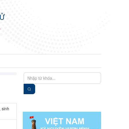
TỬ
N
EN
VIE
 sinh