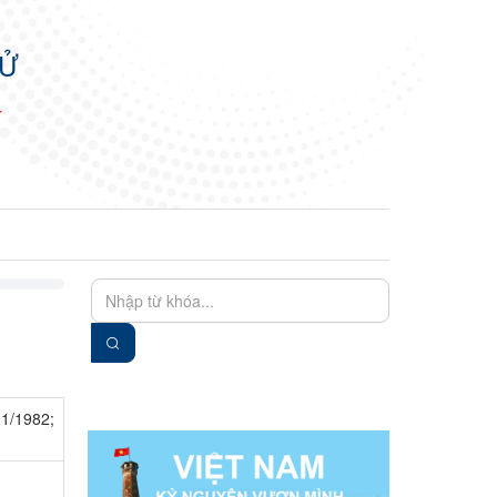
TỬ
N
EN
VIE
11/1982;