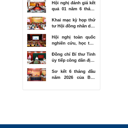
Hội nghị đánh giá kết
quả 01 năm 6 tháng
thực hiện Nghị quyết
Khai mạc kỳ họp thứ
số 57-NQ/TW
tư Hội đồng nhân dân
tỉnh khóa XVIII, nhiệm
Hội nghị toàn quốc
kỳ 2026 - 2031
nghiên cứu, học tập,
quán triệt và triển
Đồng chí Bí thư Tỉnh
khai thực hiện Nghị
ủy tiếp công dân định
quyết số 10-NQ/TW
kỳ tháng 6 năm 2026
của Bộ Chính trị về
Sơ kết 6 tháng đầu
phát triển kinh tế có
năm 2026 của Ban
vốn đầu tư nước
Chỉ đạo Nhà nước
ngoài
các công trình, dự án
quan trọng quốc gia,
trọng điểm ngành
giao thông vận tải