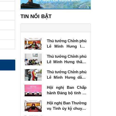
TIN NỔI BẬT
Thủ tướng Chính phủ
Lê Minh Hưng làm
việc với Ban Thường
Thủ tướng Chính phủ
vụ Tỉnh ủy Lạng Sơn
Lê Minh Hưng thăm,
tặng quà thương
Thủ tướng Chính phủ
binh tại Lạng Sơn
Lê Minh Hưng dâng
hương tưởng niệm
Hội nghị Ban Chấp
các Anh hùng liệt sĩ
hành Đảng bộ tỉnh kỳ
tại Lạng Sơn
chuyên đề
Hội nghị Ban Thường
vụ Tỉnh ủy kỳ chuyên
đề