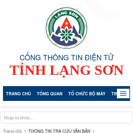
CỔNG THÔNG TIN ĐIỆN TỬ
TỈNH LẠNG SƠN
TRANG CHỦ
TỔNG QUAN
TỔ CHỨC BỘ MÁY
TIN TỨC -
Togg
navig
Trang chủ
THÔNG TIN TRA CỨU VĂN BẢN