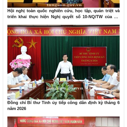
Hội nghị toàn quốc nghiên cứu, học tập, quán triệt và
triển khai thực hiện Nghị quyết số 10-NQ/TW của Bộ
Chính trị về phát triển kinh tế có vốn đầu tư nước ngoài
Đồng chí Bí thư Tỉnh ủy tiếp công dân định kỳ tháng 6
năm 2026