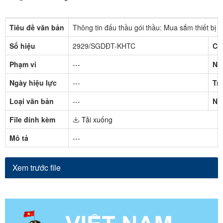
Tiêu đề văn bản
Thông tin đấu thầu gói thầu: Mua sắm thiết bị 
Số hiệu
2929/SGDĐT-KHTC
Cơ
Phạm vi
---
Ng
Ngày hiệu lực
---
Trạ
Loại văn bản
---
Ng
File đính kèm
Tải xuống
Mô tả
---
Xem trước file