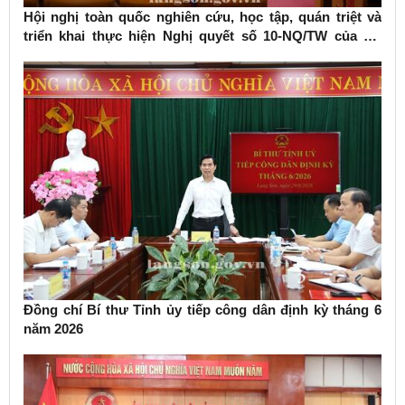
Hội nghị toàn quốc nghiên cứu, học tập, quán triệt và
triển khai thực hiện Nghị quyết số 10-NQ/TW của Bộ
Chính trị về phát triển kinh tế có vốn đầu tư nước ngoài
Đồng chí Bí thư Tỉnh ủy tiếp công dân định kỳ tháng 6
năm 2026