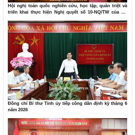
Hội nghị toàn quốc nghiên cứu, học tập, quán triệt và
triển khai thực hiện Nghị quyết số 10-NQ/TW của Bộ
Chính trị về phát triển kinh tế có vốn đầu tư nước ngoài
Đồng chí Bí thư Tỉnh ủy tiếp công dân định kỳ tháng 6
năm 2026