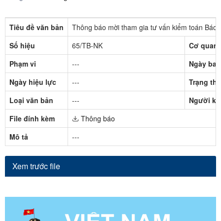
Tiêu đề văn bản
Thông báo mời tham gia tư vấn kiểm toán Báo 
Số hiệu
65/TB-NK
Cơ quan 
Phạm vi
---
Ngày ban
Ngày hiệu lực
---
Trạng thá
Loại văn bản
---
Người ký
File đính kèm
Thông báo
Mô tả
---
Xem trước file