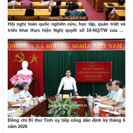
Hội nghị toàn quốc nghiên cứu, học tập, quán triệt và
triển khai thực hiện Nghị quyết số 10-NQ/TW của Bộ
Chính trị về phát triển kinh tế có vốn đầu tư nước ngoài
Đồng chí Bí thư Tỉnh ủy tiếp công dân định kỳ tháng 6
năm 2026