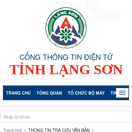
CỔNG THÔNG TIN ĐIỆN TỬ
TỈNH LẠNG SƠN
TRANG CHỦ
TỔNG QUAN
TỔ CHỨC BỘ MÁY
TIN TỨC -
Togg
navig
Trang chủ
THÔNG TIN TRA CỨU VĂN BẢN