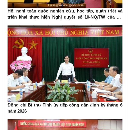
Hội nghị toàn quốc nghiên cứu, học tập, quán triệt và
triển khai thực hiện Nghị quyết số 10-NQ/TW của Bộ
Chính trị về phát triển kinh tế có vốn đầu tư nước ngoài
Đồng chí Bí thư Tỉnh ủy tiếp công dân định kỳ tháng 6
năm 2026