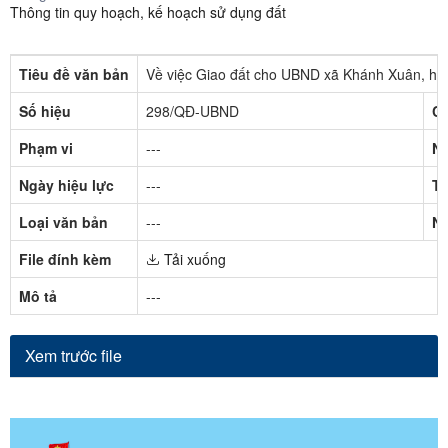
Thông tin quy hoạch, kế hoạch sử dụng đất
Tiêu đề văn bản
Về việc Giao đất cho UBND xã Khánh Xuân, hu
Số hiệu
298/QĐ-UBND
Cơ
Phạm vi
---
Ng
Ngày hiệu lực
---
Tr
Loại văn bản
---
Ng
File đính kèm
Tải xuống
Mô tả
---
Xem trước file