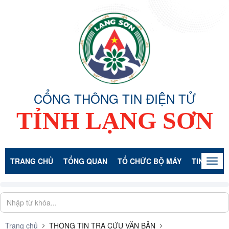
CỔNG THÔNG TIN ĐIỆN TỬ
TỈNH LẠNG SƠN
TRANG CHỦ
TỔNG QUAN
TỔ CHỨC BỘ MÁY
TIN TỨC -
Togg
navig
Trang chủ
THÔNG TIN TRA CỨU VĂN BẢN