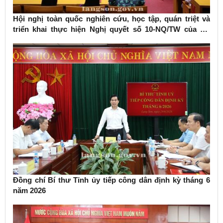
Hội nghị toàn quốc nghiên cứu, học tập, quán triệt và
triển khai thực hiện Nghị quyết số 10-NQ/TW của Bộ
Chính trị về phát triển kinh tế có vốn đầu tư nước ngoài
Đồng chí Bí thư Tỉnh ủy tiếp công dân định kỳ tháng 6
năm 2026