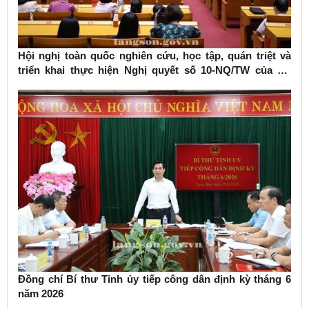
Hội nghị toàn quốc nghiên cứu, học tập, quán triệt và
triển khai thực hiện Nghị quyết số 10-NQ/TW của Bộ
Chính trị về phát triển kinh tế có vốn đầu tư nước ngoài
Đồng chí Bí thư Tỉnh ủy tiếp công dân định kỳ tháng 6
năm 2026