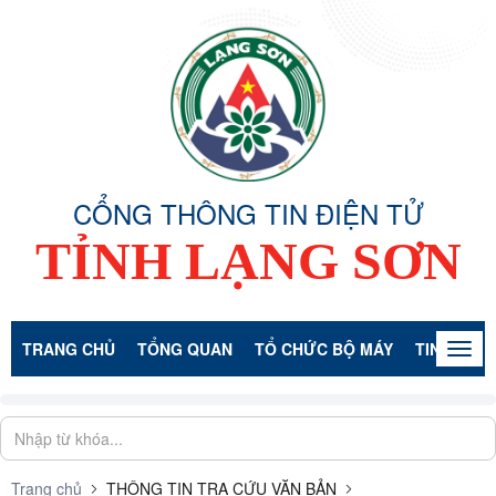
CỔNG THÔNG TIN ĐIỆN TỬ
TỈNH LẠNG SƠN
TRANG CHỦ
TỔNG QUAN
TỔ CHỨC BỘ MÁY
TIN TỨC -
Togg
navig
Trang chủ
THÔNG TIN TRA CỨU VĂN BẢN