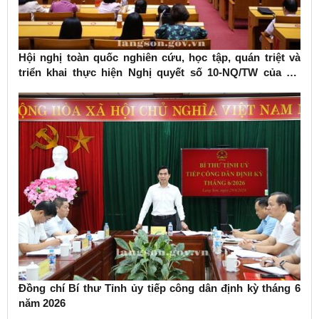
Hội nghị toàn quốc nghiên cứu, học tập, quán triệt và
triển khai thực hiện Nghị quyết số 10-NQ/TW của Bộ
Chính trị về phát triển kinh tế có vốn đầu tư nước ngoài
Đồng chí Bí thư Tỉnh ủy tiếp công dân định kỳ tháng 6
năm 2026