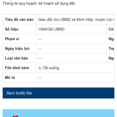
Thông tin quy hoạch, kế hoạch sử dụng đất
Tiêu đề văn bản
Giao đất cho UBND xã Minh Hiệp, huyện Lộc Bì
Số hiệu
1968/QĐ-UBND
Cơ q
Phạm vi
---
Ngày
Ngày hiệu lực
---
Trạn
Loại văn bản
---
Ngườ
File đính kèm
Tải xuống
Mô tả
---
Xem trước file