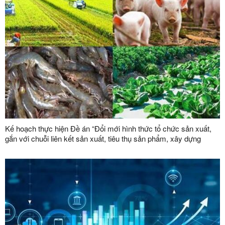
Kế hoạch thực hiện Đề án “Đổi mới hình thức tổ chức sản xuất,
gắn với chuỗi liên kết sản xuất, tiêu thụ sản phẩm, xây dựng
thương hiệu trong lĩnh vực nông lâm nghiệp giai đoạn 2026 -
2030”