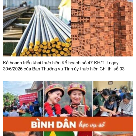
Kế hoạch triển khai thực hiện Kế hoạch số 47-KH/TU ngày
30/6/2026 của Ban Thường vụ Tỉnh ủy thực hiện Chỉ thị số 03-
CT/TW ngày 03/02/2026 của Ban Bí thư về tăng cường sự lãnh
đạo của Đảng đối với công tác quản lý, phát triển vật liệu xây
dựng trong giai đoạn mới