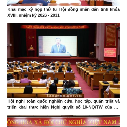
Khai mạc kỳ họp thứ tư Hội đồng nhân dân tỉnh khóa
XVIII, nhiệm kỳ 2026 - 2031
Hội nghị toàn quốc nghiên cứu, học tập, quán triệt và
triển khai thực hiện Nghị quyết số 10-NQ/TW của Bộ
Chính trị về phát triển kinh tế có vốn đầu tư nước ngoài