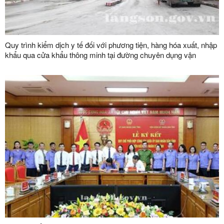
Quy trình kiểm dịch y tế đối với phương tiện, hàng hóa xuất, nhập
khẩu qua cửa khẩu thông minh tại đường chuyên dụng vận
chuyển hàng hoá khu vực mốc 1119-1120 và đường chuyên
dụng vận chuyển hàng hoá khu vực mốc 1088/2-1089 thuộc cặp
cửa khẩu quốc tế Hữu Nghị (Việt Nam) - Hữu Nghị Quan (Trung
Quốc)