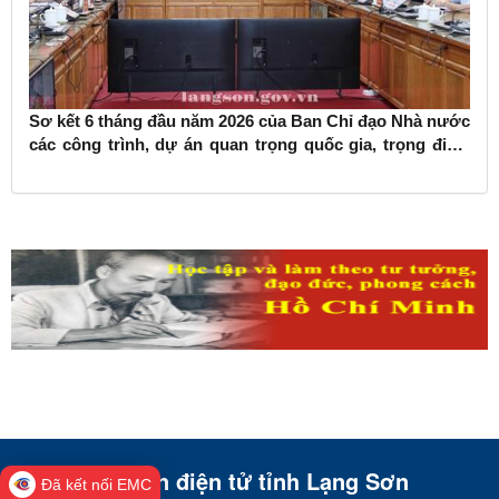
Sơ kết 6 tháng đầu năm 2026 của Ban Chỉ đạo Nhà nước
các công trình, dự án quan trọng quốc gia, trọng điểm
ngành giao thông vận tải
Cổng thông tin điện tử tỉnh Lạng Sơn
Đã kết nối EMC