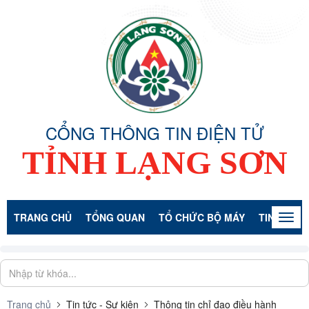
CỔNG THÔNG TIN ĐIỆN TỬ
TỈNH LẠNG SƠN
TRANG CHỦ
TỔNG QUAN
TỔ CHỨC BỘ MÁY
TIN TỨC -
Togg
navig
Trang chủ
Tin tức - Sự kiện
Thông tin chỉ đạo điều hành