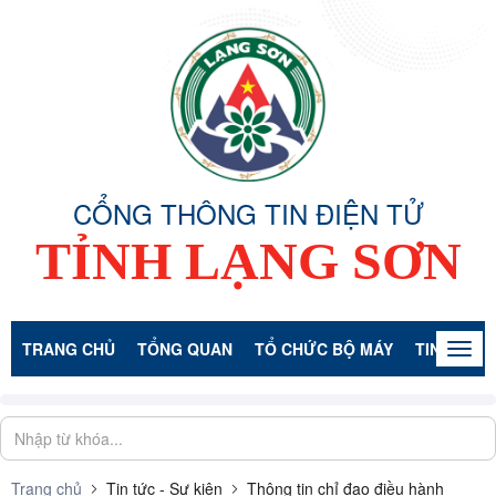
CỔNG THÔNG TIN ĐIỆN TỬ
TỈNH LẠNG SƠN
TRANG CHỦ
TỔNG QUAN
TỔ CHỨC BỘ MÁY
TIN TỨC -
Togg
navig
Trang chủ
Tin tức - Sự kiện
Thông tin chỉ đạo điều hành