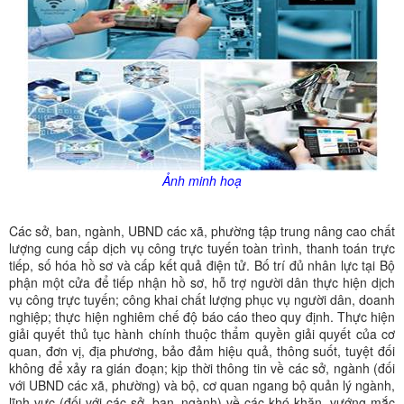
Ảnh minh hoạ
Các sở, ban, ngành, UBND các xã, phường tập trung nâng cao chất
lượng cung cấp dịch vụ công trực tuyến toàn trình, thanh toán trực
tiếp, số hóa hồ sơ và cấp kết quả điện tử. Bố trí đủ nhân lực tại Bộ
phận một cửa để tiếp nhận hồ sơ, hỗ trợ người dân thực hiện dịch
vụ công trực tuyến; công khai chất lượng phục vụ người dân, doanh
nghiệp; thực hiện nghiêm chế độ báo cáo theo quy định. Thực hiện
giải quyết thủ tục hành chính thuộc thẩm quyền giải quyết của cơ
quan, đơn vị, địa phương, bảo đảm hiệu quả, thông suốt, tuyệt đối
không để xảy ra gián đoạn; kịp thời thông tin về các sở, ngành (đối
với UBND các xã, phường) và bộ, cơ quan ngang bộ quản lý ngành,
lĩnh vực (đối với các sở, ban, ngành) về các khó khăn, vướng mắc