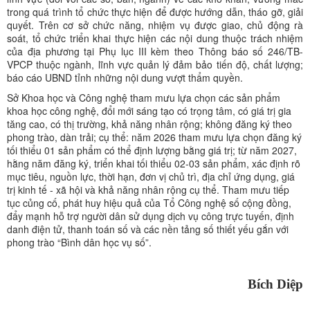
trong quá trình tổ chức thực hiện để được hướng dẫn, tháo gỡ, giải
quyết. Trên cơ sở chức năng, nhiệm vụ được giao, chủ động rà
soát, tổ chức triển khai thực hiện các nội dung thuộc trách nhiệm
của địa phương tại Phụ lục III kèm theo Thông báo số 246/TB-
VPCP thuộc ngành, lĩnh vực quản lý đảm bảo tiến độ, chất lượng;
báo cáo UBND tỉnh những nội dung vượt thẩm quyền.
Sở Khoa học và Công nghệ tham mưu lựa chọn các sản phẩm
khoa học công nghệ, đổi mới sáng tạo có trọng tâm, có giá trị gia
tăng cao, có thị trường, khả năng nhân rộng; không đăng ký theo
phong trào, dàn trải; cụ thể: năm 2026 tham mưu lựa chọn đăng ký
tối thiểu 01 sản phẩm có thể định lượng bằng giá trị; từ năm 2027,
hằng năm đăng ký, triển khai tối thiểu 02-03 sản phẩm, xác định rõ
mục tiêu, nguồn lực, thời hạn, đơn vị chủ trì, địa chỉ ứng dụng, giá
trị kinh tế - xã hội và khả năng nhân rộng cụ thể. Tham mưu tiếp
tục củng cố, phát huy hiệu quả của Tổ Công nghệ số cộng đồng,
đẩy mạnh hỗ trợ người dân sử dụng dịch vụ công trực tuyến, định
danh điện tử, thanh toán số và các nền tảng số thiết yếu gắn với
phong trào “Bình dân học vụ số”.
Bích Diệp