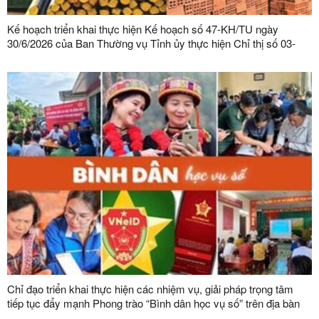
Kế hoạch triển khai thực hiện Kế hoạch số 47-KH/TU ngày
30/6/2026 của Ban Thường vụ Tỉnh ủy thực hiện Chỉ thị số 03-
CT/TW ngày 03/02/2026 của Ban Bí thư về tăng cường sự lãnh
đạo của Đảng đối với công tác quản lý, phát triển vật liệu xây
dựng trong giai đoạn mới
Chỉ đạo triển khai thực hiện các nhiệm vụ, giải pháp trọng tâm
tiếp tục đẩy mạnh Phong trào “Bình dân học vụ số” trên địa bàn
tỉnh