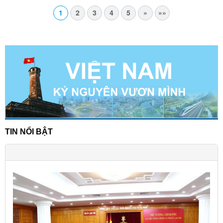
1
2
3
4
5
»
»»
TIN NỔI BẬT