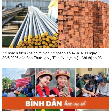
Kế hoạch triển khai thực hiện Kế hoạch số 47-KH/TU ngày
30/6/2026 của Ban Thường vụ Tỉnh ủy thực hiện Chỉ thị số 03-
CT/TW ngày 03/02/2026 của Ban Bí thư về tăng cường sự lãnh
đạo của Đảng đối với công tác quản lý, phát triển vật liệu xây
dựng trong giai đoạn mới