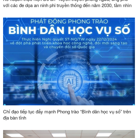
với các đe dọa an ninh phi truyền thống đến năm 2030, tầm nhìn
đến năm 2045”
Chỉ đạo tiếp tục đẩy mạnh Phong trào “Bình dân học vụ số” trên
địa bàn tỉnh