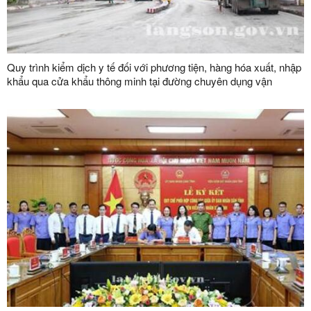
Quy trình kiểm dịch y tế đối với phương tiện, hàng hóa xuất, nhập
khẩu qua cửa khẩu thông minh tại đường chuyên dụng vận
chuyển hàng hoá khu vực mốc 1119-1120 và đường chuyên
dụng vận chuyển hàng hoá khu vực mốc 1088/2-1089 thuộc cặp
cửa khẩu quốc tế Hữu Nghị (Việt Nam) - Hữu Nghị Quan (Trung
Quốc)