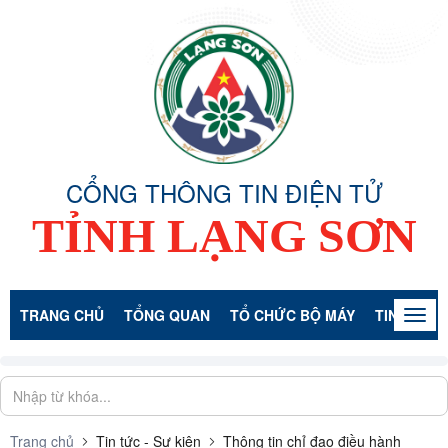
CỔNG THÔNG TIN ĐIỆN TỬ
TỈNH LẠNG SƠN
TRANG CHỦ
TỔNG QUAN
TỔ CHỨC BỘ MÁY
TIN TỨC -
Togg
navig
Trang chủ
Tin tức - Sự kiện
Thông tin chỉ đạo điều hành