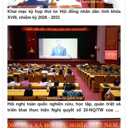
Khai mạc kỳ họp thứ tư Hội đồng nhân dân tỉnh khóa
XVIII, nhiệm kỳ 2026 - 2031
Hội nghị toàn quốc nghiên cứu, học tập, quán triệt và
triển khai thực hiện Nghị quyết số 10-NQ/TW của Bộ
Chính trị về phát triển kinh tế có vốn đầu tư nước ngoài