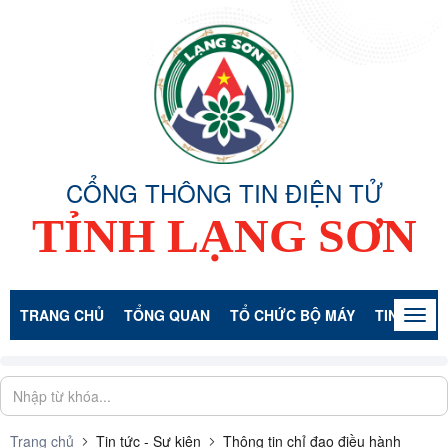
CỔNG THÔNG TIN ĐIỆN TỬ
TỈNH LẠNG SƠN
TRANG CHỦ
TỔNG QUAN
TỔ CHỨC BỘ MÁY
TIN TỨC -
Togg
navig
Trang chủ
Tin tức - Sự kiện
Thông tin chỉ đạo điều hành