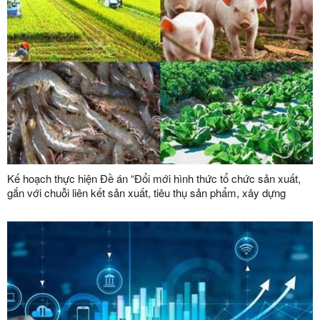
Kế hoạch thực hiện Đề án “Đổi mới hình thức tổ chức sản xuất,
gắn với chuỗi liên kết sản xuất, tiêu thụ sản phẩm, xây dựng
thương hiệu trong lĩnh vực nông lâm nghiệp giai đoạn 2026 -
2030”