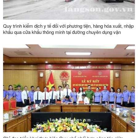
Quy trình kiểm dịch y tế đối với phương tiện, hàng hóa xuất, nhập
khẩu qua cửa khẩu thông minh tại đường chuyên dụng vận
chuyển hàng hoá khu vực mốc 1119-1120 và đường chuyên
dụng vận chuyển hàng hoá khu vực mốc 1088/2-1089 thuộc cặp
cửa khẩu quốc tế Hữu Nghị (Việt Nam) - Hữu Nghị Quan (Trung
Quốc)