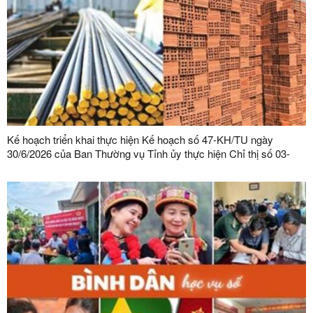
Kế hoạch triển khai thực hiện Kế hoạch số 47-KH/TU ngày
30/6/2026 của Ban Thường vụ Tỉnh ủy thực hiện Chỉ thị số 03-
CT/TW ngày 03/02/2026 của Ban Bí thư về tăng cường sự lãnh
đạo của Đảng đối với công tác quản lý, phát triển vật liệu xây
dựng trong giai đoạn mới