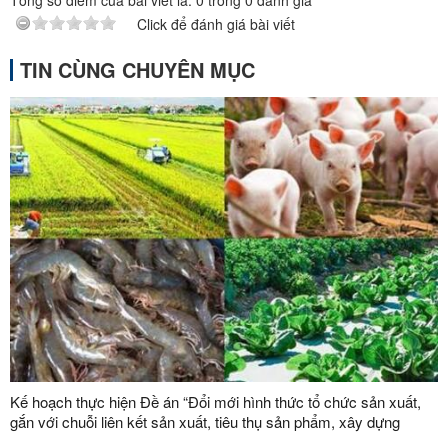
Tổng số điểm của bài viết là:
0
trong
0
đánh giá
Click để đánh giá bài viết
TIN CÙNG CHUYÊN MỤC
Kế hoạch thực hiện Đề án “Đổi mới hình thức tổ chức sản xuất,
gắn với chuỗi liên kết sản xuất, tiêu thụ sản phẩm, xây dựng
thương hiệu trong lĩnh vực nông lâm nghiệp giai đoạn 2026 -