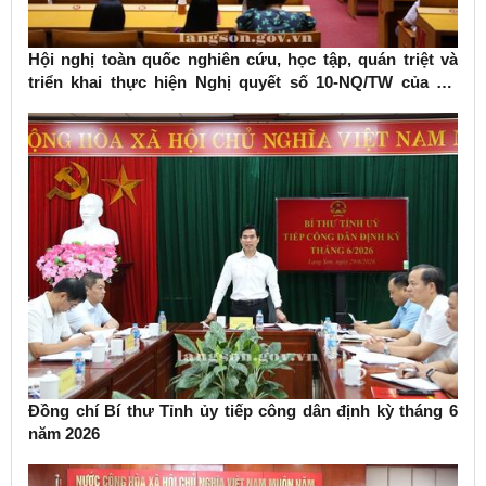
Hội nghị toàn quốc nghiên cứu, học tập, quán triệt và
triển khai thực hiện Nghị quyết số 10-NQ/TW của Bộ
Chính trị về phát triển kinh tế có vốn đầu tư nước ngoài
Đồng chí Bí thư Tỉnh ủy tiếp công dân định kỳ tháng 6
năm 2026