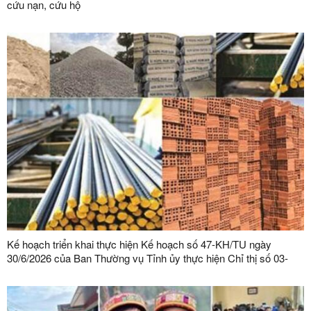
cứu nạn, cứu hộ
Kế hoạch triển khai thực hiện Kế hoạch số 47-KH/TU ngày
30/6/2026 của Ban Thường vụ Tỉnh ủy thực hiện Chỉ thị số 03-
CT/TW ngày 03/02/2026 của Ban Bí thư về tăng cường sự lãnh
đạo của Đảng đối với công tác quản lý, phát triển vật liệu xây
dựng trong giai đoạn mới