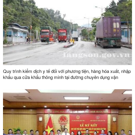
Quy trình kiểm dịch y tế đối với phương tiện, hàng hóa xuất, nhập
khẩu qua cửa khẩu thông minh tại đường chuyên dụng vận
chuyển hàng hoá khu vực mốc 1119-1120 và đường chuyên
dụng vận chuyển hàng hoá khu vực mốc 1088/2-1089 thuộc cặp
cửa khẩu quốc tế Hữu Nghị (Việt Nam) - Hữu Nghị Quan (Trung
Quốc)