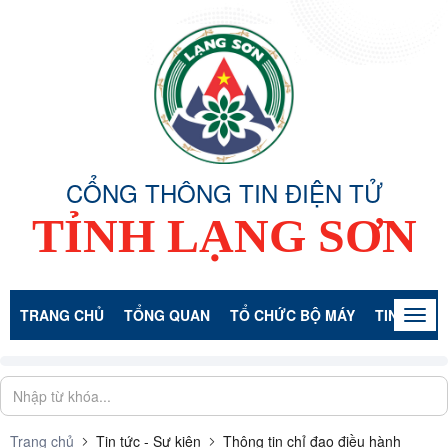
CỔNG THÔNG TIN ĐIỆN TỬ
TỈNH LẠNG SƠN
TRANG CHỦ
TỔNG QUAN
TỔ CHỨC BỘ MÁY
TIN TỨC -
Togg
navig
Trang chủ
Tin tức - Sự kiện
Thông tin chỉ đạo điều hành