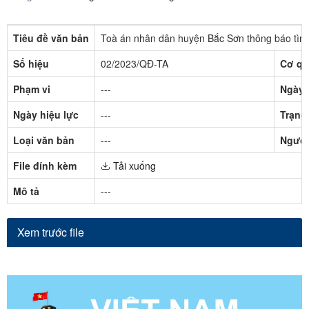
Tiêu đề văn bản
Toà án nhân dân huyện Bắc Sơn thông báo tìm 
Số hiệu
02/2023/QĐ-TA
Cơ qu
Phạm vi
---
Ngày 
Ngày hiệu lực
---
Trạng 
Loại văn bản
---
Người
File đính kèm
Tải xuống
Mô tả
---
Xem trước file