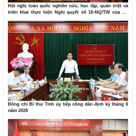
Hội nghị toàn quốc nghiên cứu, học tập, quán triệt và
triển khai thực hiện Nghị quyết số 10-NQ/TW của Bộ
Chính trị về phát triển kinh tế có vốn đầu tư nước ngoài
Đồng chí Bí thư Tỉnh ủy tiếp công dân định kỳ tháng 6
năm 2026