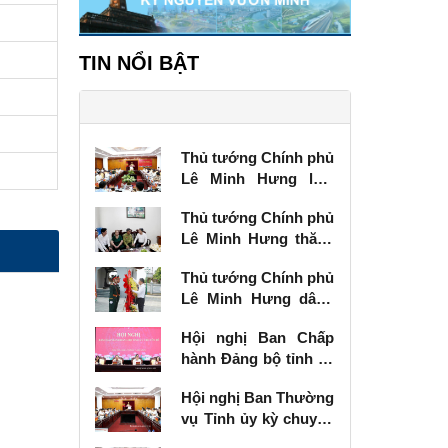
TIN NỔI BẬT
Thủ tướng Chính phủ
Lê Minh Hưng làm
việc với Ban Thường
Thủ tướng Chính phủ
vụ Tỉnh ủy Lạng Sơn
Lê Minh Hưng thăm,
tặng quà thương
Thủ tướng Chính phủ
binh tại Lạng Sơn
Lê Minh Hưng dâng
hương tưởng niệm
Hội nghị Ban Chấp
các Anh hùng liệt sĩ
hành Đảng bộ tỉnh kỳ
tại Lạng Sơn
chuyên đề
Hội nghị Ban Thường
vụ Tỉnh ủy kỳ chuyên
đề