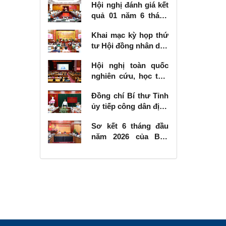
Hội nghị đánh giá kết
quả 01 năm 6 tháng
thực hiện Nghị quyết
Khai mạc kỳ họp thứ
số 57-NQ/TW
tư Hội đồng nhân dân
tỉnh khóa XVIII, nhiệm
Hội nghị toàn quốc
kỳ 2026 - 2031
nghiên cứu, học tập,
quán triệt và triển
Đồng chí Bí thư Tỉnh
khai thực hiện Nghị
ủy tiếp công dân định
quyết số 10-NQ/TW
kỳ tháng 6 năm 2026
của Bộ Chính trị về
Sơ kết 6 tháng đầu
phát triển kinh tế có
năm 2026 của Ban
vốn đầu tư nước
Chỉ đạo Nhà nước
ngoài
các công trình, dự án
quan trọng quốc gia,
trọng điểm ngành
giao thông vận tải