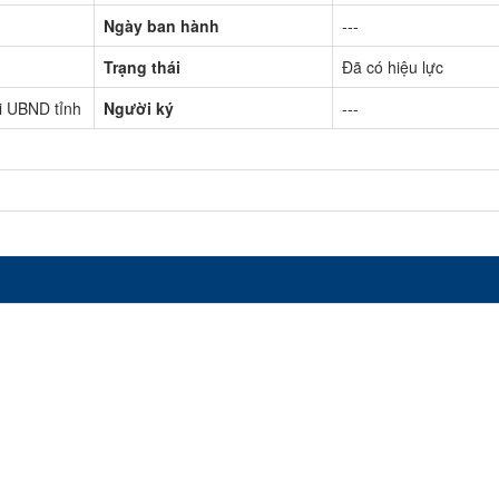
Ngày ban hành
---
Trạng thái
Đã có hiệu lực
i UBND tỉnh
Người ký
---