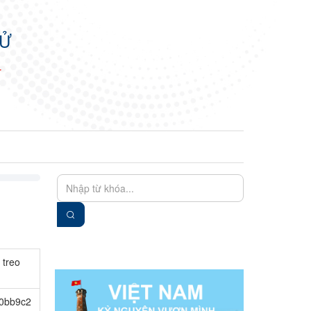
TỬ
N
EN
VIE
 treo
0bb9c2