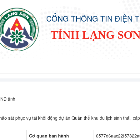
CỔNG THÔNG TIN ĐIỆN 
TỈNH LẠNG SƠ
BND tỉnh
ảo sát phục vụ tái khởi động dự án Quần thể khu du lịch sinh thái, cáp
Cơ quan ban hành
6577d6aac22f57322a